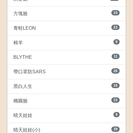
10
方塊臉
22
青蛙LEON
9
棉羊
11
BLYTHE
26
帶口罩防SARS
16
黑白人生
15
橢圓臉
9
晴天娃娃
39
晴天娃娃(小)