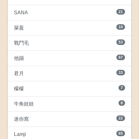
21
SANA
10
屎蓋
53
戰鬥毛
67
他踢
33
君月
7
檬檬
8
牛角娃娃
22
迷你窩
65
Lamji