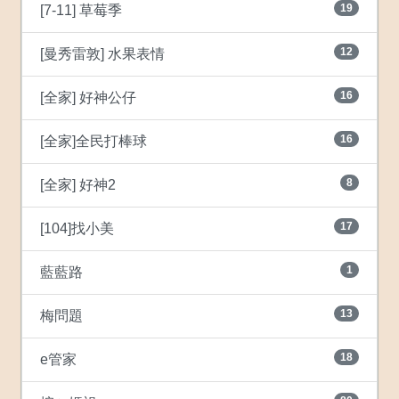
19
[7-11] 草莓季
12
[曼秀雷敦] 水果表情
16
[全家] 好神公仔
16
[全家]全民打棒球
8
[全家] 好神2
17
[104]找小美
1
藍藍路
13
梅問題
18
e管家