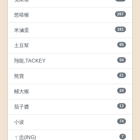
267
悠嘻猴
181
米滷蛋
95
土豆幫
54
翔龍,TACKEY
21
熊寶
24
輔大猴
13
茄子醬
74
小波
7
ㄚ忠(ING)