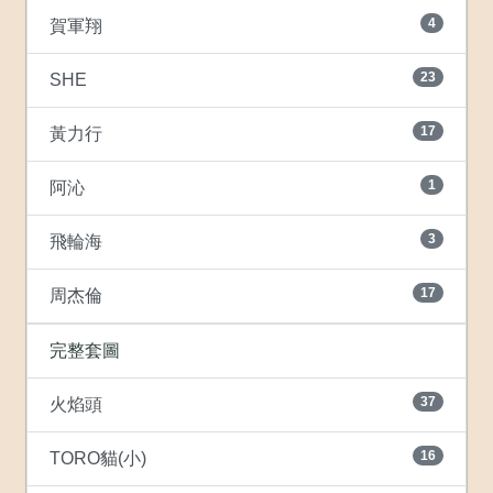
4
賀軍翔
23
SHE
17
黃力行
1
阿沁
3
飛輪海
17
周杰倫
完整套圖
37
火焰頭
16
TORO貓(小)