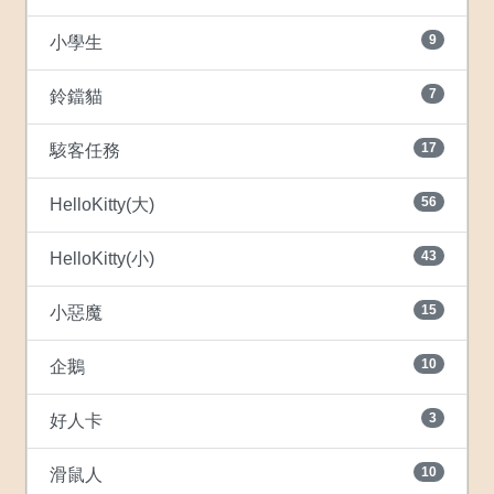
9
小學生
7
鈴鐺貓
17
駭客任務
56
HelloKitty(大)
43
HelloKitty(小)
15
小惡魔
10
企鵝
3
好人卡
10
滑鼠人