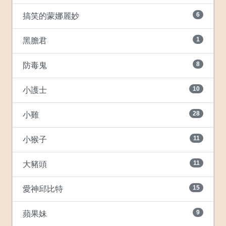
6
搞笑的蒙娜麗妙
1
黑膽君
8
防毒鬼
10
小護士
28
小雞
11
小猴子
11
大豬頭
15
愛神邱比特
9
蘋果妹