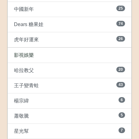
25
中國新年
74
Dears 糖果娃
26
虎年好運來
影視娛樂
20
哈拉教父
43
王子變青蛙
6
楊宗緯
5
蕭敬騰
7
星光幫