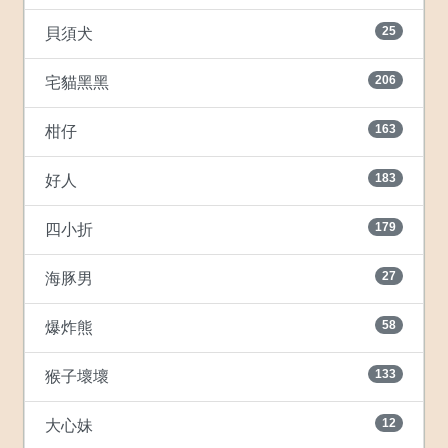
25
貝須犬
206
宅貓黑黑
163
柑仔
183
好人
179
四小折
27
海豚男
58
爆炸熊
133
猴子壞壞
12
大心妹