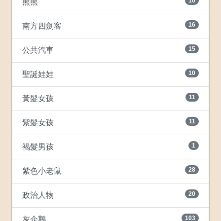
10
熊熊
16
南方四劍客
15
公共汽車
10
聖誕娃娃
11
黃髮女孩
11
紫髮女孩
1
褐髮男孩
28
紫色小老鼠
20
政治人物
103
灰企鵝