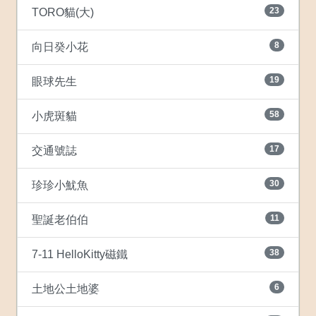
23
TORO貓(大)
8
向日癸小花
19
眼球先生
58
小虎斑貓
17
交通號誌
30
珍珍小魷魚
11
聖誕老伯伯
38
7-11 HelloKitty磁鐵
6
土地公土地婆