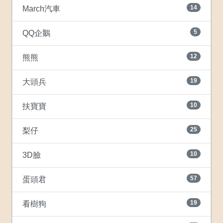
14
March汽車
5
QQ企鵝
12
熊熊
19
大頭兵
10
扶寶寶
25
梨仔
10
3D臉
57
蛋頭君
19
看樹狗