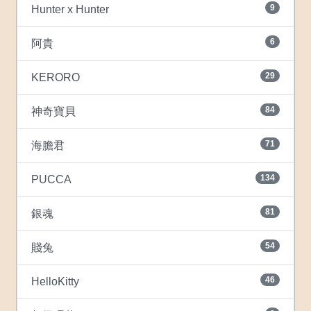
9
Hunter x Hunter
6
阿貴
29
KERORO
84
神奇寶貝
71
海膽君
134
PUCCA
81
銀魂
54
賤兔
46
HelloKitty