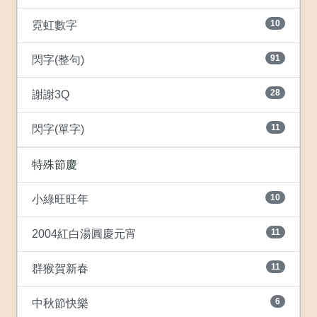
10
霓虹數字
91
閃字(整句)
28
謝謝3Q
11
閃字(單字)
特殊節慶
10
小綠旺旺年
11
2004紅白湯圓慶元宵
11
群猴賀新春
6
中秋節快樂