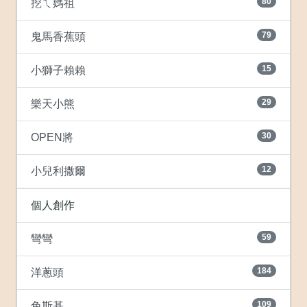
80
挖ㄟ媽祖
79
鬼馬香蕉頭
15
小獅子賴賴
29
樂天小熊
30
OPEN將
12
小兒利撒爾
個人創作
59
彎彎
184
洋蔥頭
109
兔斯基