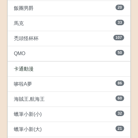
20
飯團男爵
33
馬克
107
禿頭怪杯杯
50
QMO
卡通動漫
86
哆啦A夢
60
海賊王,航海王
32
蠟筆小新(小)
21
蠟筆小新(大)