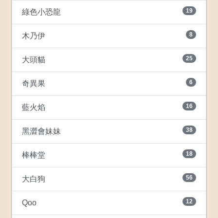
19
綠色小恐龍
8
木乃伊
25
大頭貓
6
奇異果
16
藍火焰
38
黑澀會妹妹
18
棒棒堂
56
大白狗
12
Qoo