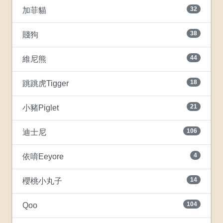
32
加菲貓
38
賤狗
44
維尼熊
18
跳跳虎Tigger
21
小豬Piglet
106
迪士尼
4
依唷Eeyore
14
櫻桃小丸子
104
Qoo