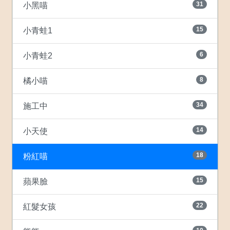
31
小黑喵
15
小青蛙1
6
小青蛙2
8
橘小喵
34
施工中
14
小天使
18
粉紅喵
15
蘋果臉
22
紅髮女孩