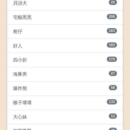
25
貝須犬
206
宅貓黑黑
163
柑仔
183
好人
179
四小折
27
海豚男
58
爆炸熊
133
猴子壞壞
12
大心妹