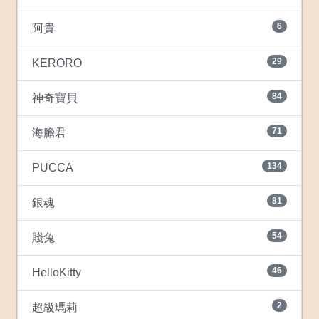
6
阿貴
29
KERORO
84
神奇寶貝
71
海膽君
134
PUCCA
81
銀魂
54
賤兔
46
HelloKitty
2
超級瑪莉