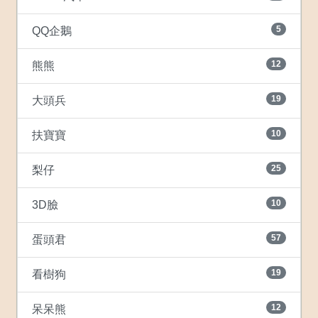
5
QQ企鵝
12
熊熊
19
大頭兵
10
扶寶寶
25
梨仔
10
3D臉
57
蛋頭君
19
看樹狗
12
呆呆熊