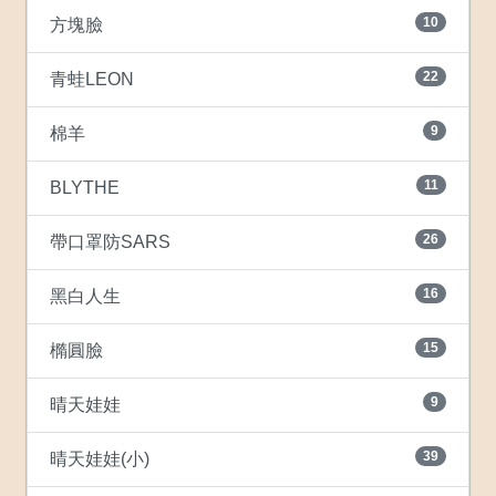
10
方塊臉
22
青蛙LEON
9
棉羊
11
BLYTHE
26
帶口罩防SARS
16
黑白人生
15
橢圓臉
9
晴天娃娃
39
晴天娃娃(小)