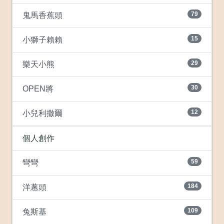
79
鬼馬香蕉頭
15
小獅子賴賴
29
樂天小熊
30
OPEN將
12
小兒利撒爾
個人創作
59
彎彎
184
洋蔥頭
109
兔斯基