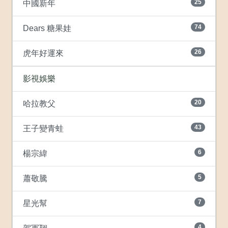
25
中國新年
74
Dears 糖果娃
26
虎年好運來
影視娛樂
20
哈拉教父
43
王子變青蛙
6
楊宗緯
5
蕭敬騰
7
星光幫
4