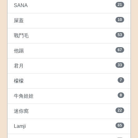
21
SANA
10
屎蓋
53
戰鬥毛
67
他踢
33
君月
7
檬檬
8
牛角娃娃
22
迷你窩
65
Lamji