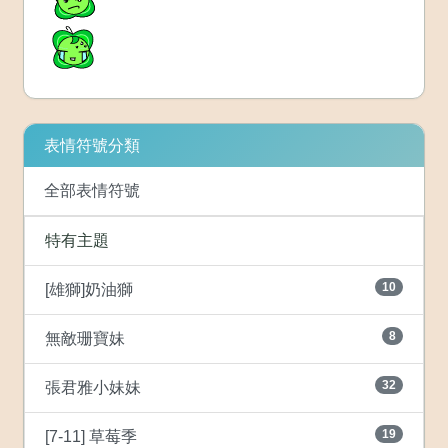
表情符號分類
全部表情符號
特有主題
10
[雄獅]奶油獅
8
無敵珊寶妹
32
張君雅小妹妹
19
[7-11] 草莓季