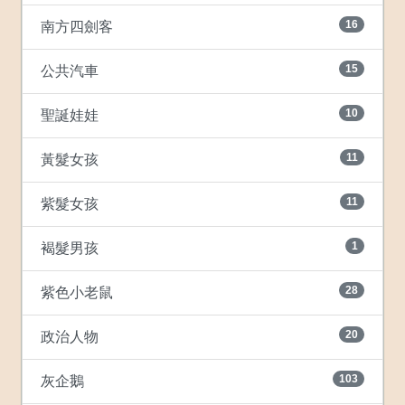
16
南方四劍客
15
公共汽車
10
聖誕娃娃
11
黃髮女孩
11
紫髮女孩
1
褐髮男孩
28
紫色小老鼠
20
政治人物
103
灰企鵝