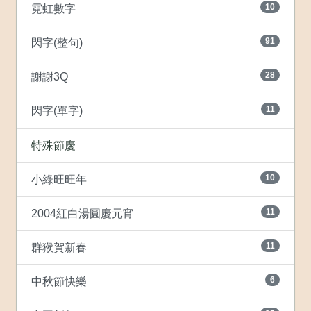
10
霓虹數字
91
閃字(整句)
28
謝謝3Q
11
閃字(單字)
特殊節慶
10
小綠旺旺年
11
2004紅白湯圓慶元宵
11
群猴賀新春
6
中秋節快樂