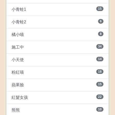
15
小青蛙1
6
小青蛙2
8
橘小喵
34
施工中
14
小天使
18
粉紅喵
15
蘋果臉
22
紅髮女孩
10
熊熊