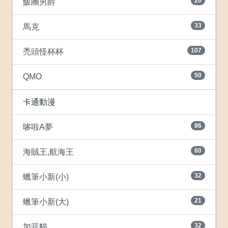
20
飯團男爵
33
馬克
107
禿頭怪杯杯
50
QMO
卡通動漫
86
哆啦A夢
60
海賊王,航海王
32
蠟筆小新(小)
21
蠟筆小新(大)
32
加菲貓