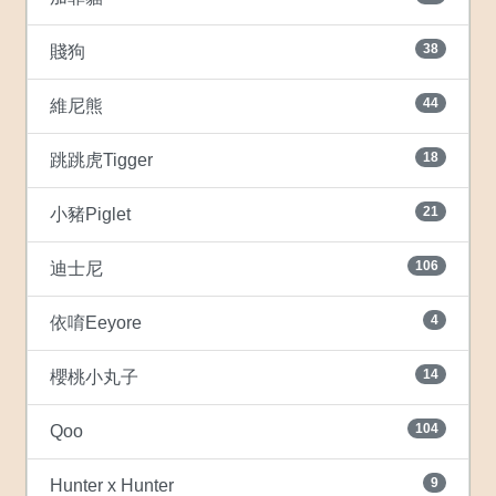
38
賤狗
44
維尼熊
18
跳跳虎Tigger
21
小豬Piglet
106
迪士尼
4
依唷Eeyore
14
櫻桃小丸子
104
Qoo
9
Hunter x Hunter