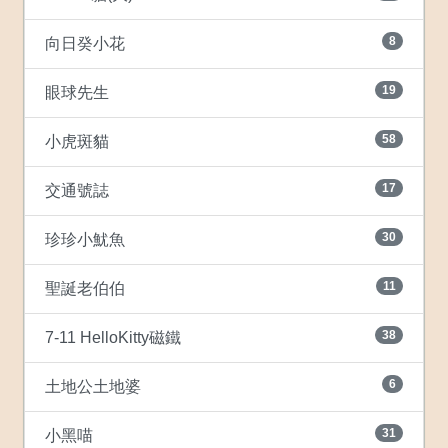
8
向日癸小花
19
眼球先生
58
小虎斑貓
17
交通號誌
30
珍珍小魷魚
11
聖誕老伯伯
38
7-11 HelloKitty磁鐵
6
土地公土地婆
31
小黑喵