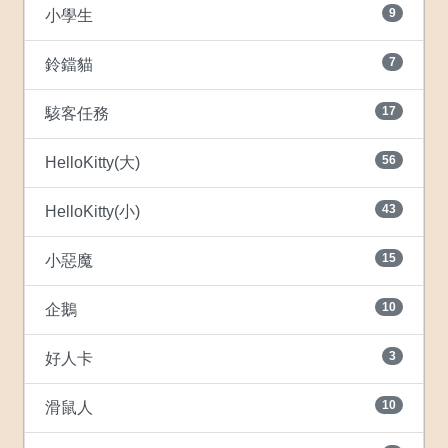
9
小學生
7
鈴鐺貓
17
駭客任務
56
HelloKitty(大)
43
HelloKitty(小)
15
小惡魔
10
企鵝
3
好人卡
10
滑鼠人