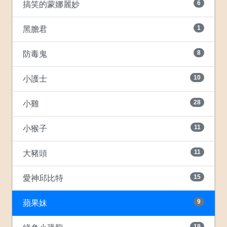
6
搞笑的蒙娜麗妙
1
黑膽君
8
防毒鬼
10
小護士
28
小雞
11
小猴子
11
大豬頭
15
愛神邱比特
9
蘋果妹
19