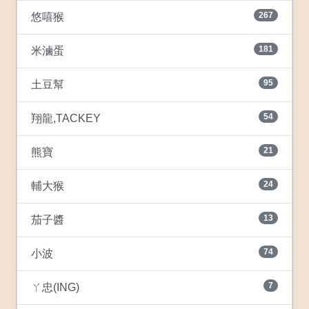
267
悠嘻猴
181
米滷蛋
95
土豆幫
54
翔龍,TACKEY
21
熊寶
24
輔大猴
13
茄子醬
74
小波
7
ㄚ忠(ING)