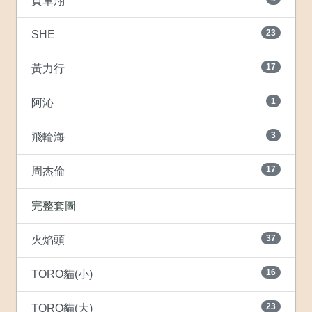
賀軍翔
23
SHE
17
黃力行
1
阿沁
3
飛輪海
17
周杰倫
完整套圖
37
火焰頭
16
TORO貓(小)
23
TORO貓(大)