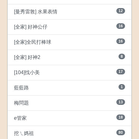
12
[曼秀雷敦] 水果表情
16
[全家] 好神公仔
16
[全家]全民打棒球
8
[全家] 好神2
17
[104]找小美
1
藍藍路
13
梅問題
18
e管家
80
挖ㄟ媽祖