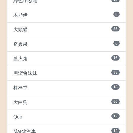
綠色小恐龍
8
木乃伊
25
大頭貓
6
奇異果
16
藍火焰
38
黑澀會妹妹
18
棒棒堂
56
大白狗
12
Qoo
14
March汽車