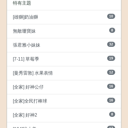
特有主題
10
[雄獅]奶油獅
8
無敵珊寶妹
32
張君雅小妹妹
19
[7-11] 草莓季
12
[曼秀雷敦] 水果表情
16
[全家] 好神公仔
16
[全家]全民打棒球
8
[全家] 好神2