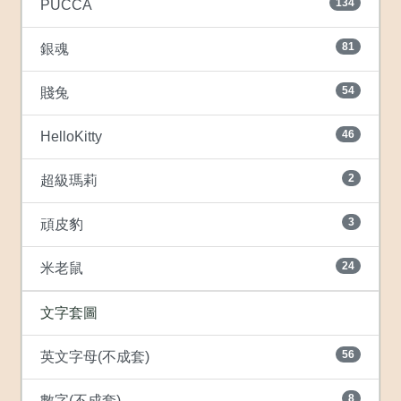
134
PUCCA
81
銀魂
54
賤兔
46
HelloKitty
2
超級瑪莉
3
頑皮豹
24
米老鼠
文字套圖
56
英文字母(不成套)
8
數字(不成套)