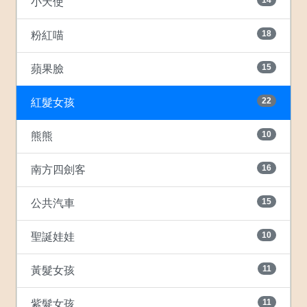
小天使
18
粉紅喵
15
蘋果臉
22
紅髮女孩
10
熊熊
16
南方四劍客
15
公共汽車
10
聖誕娃娃
11
黃髮女孩
11
紫髮女孩