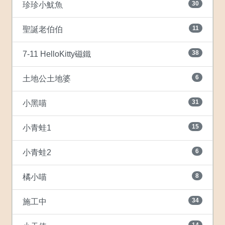
30
珍珍小魷魚
11
聖誕老伯伯
38
7-11 HelloKitty磁鐵
6
土地公土地婆
31
小黑喵
15
小青蛙1
6
小青蛙2
8
橘小喵
34
施工中
14