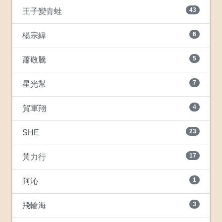
43
王子變青蛙
6
楊宗緯
5
蕭敬騰
7
星光幫
4
賀軍翔
23
SHE
17
黃力行
1
阿沁
3
飛輪海