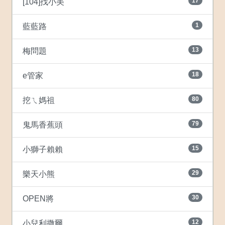
17
[104]找小美
1
藍藍路
13
梅問題
18
e管家
80
挖ㄟ媽祖
79
鬼馬香蕉頭
15
小獅子賴賴
29
樂天小熊
30
OPEN將
12
小兒利撒爾