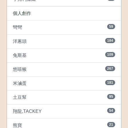
個人創作
59
彎彎
184
洋蔥頭
109
兔斯基
267
悠嘻猴
181
米滷蛋
95
土豆幫
54
翔龍,TACKEY
21
熊寶