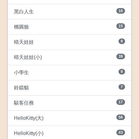
16
黑白人生
15
橢圓臉
9
晴天娃娃
39
晴天娃娃(小)
9
小學生
7
鈴鐺貓
17
駭客任務
56
HelloKitty(大)
43
HelloKitty(小)