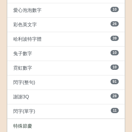
10
愛心泡泡數字
26
彩色英文字
39
哈利波特字體
10
兔子數字
10
霓虹數字
91
閃字(整句)
28
謝謝3Q
11
閃字(單字)
特殊節慶