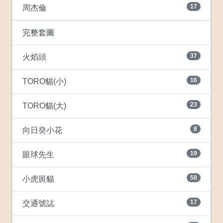
17
周杰倫
完整套圖
37
火焰頭
16
TORO貓(小)
23
TORO貓(大)
8
向日癸小花
19
眼球先生
58
小虎斑貓
17
交通號誌