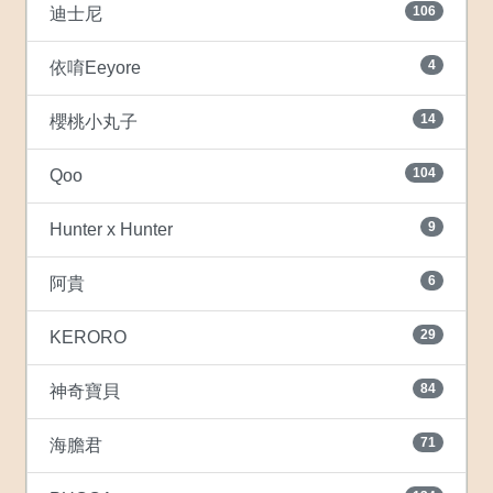
106
迪士尼
4
依唷Eeyore
14
櫻桃小丸子
104
Qoo
9
Hunter x Hunter
6
阿貴
29
KERORO
84
神奇寶貝
71
海膽君