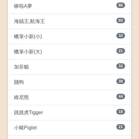
86
哆啦A夢
60
海賊王,航海王
32
蠟筆小新(小)
21
蠟筆小新(大)
32
加菲貓
38
賤狗
44
維尼熊
18
跳跳虎Tigger
21
小豬Piglet