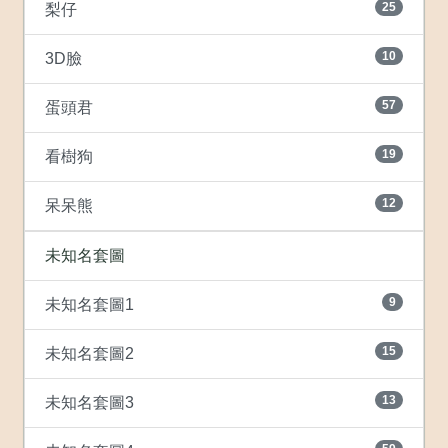
25
梨仔
10
3D臉
57
蛋頭君
19
看樹狗
12
呆呆熊
未知名套圖
9
未知名套圖1
15
未知名套圖2
13
未知名套圖3