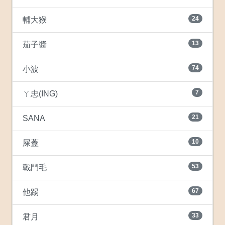
24
輔大猴
13
茄子醬
74
小波
7
ㄚ忠(ING)
21
SANA
10
屎蓋
53
戰鬥毛
67
他踢
33
君月