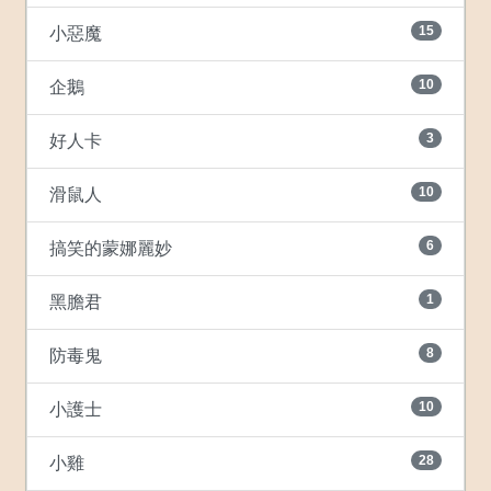
15
小惡魔
10
企鵝
3
好人卡
10
滑鼠人
6
搞笑的蒙娜麗妙
1
黑膽君
8
防毒鬼
10
小護士
28
小雞