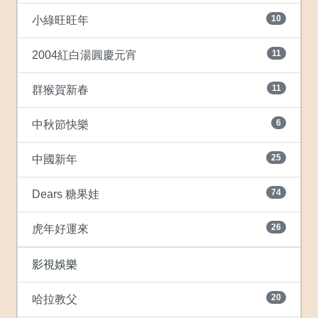
10
小綠旺旺年
11
2004紅白湯圓慶元宵
11
群猴賀新春
6
中秋節快樂
25
中國新年
74
Dears 糖果娃
26
虎年好運來
影視娛樂
20
哈拉教父