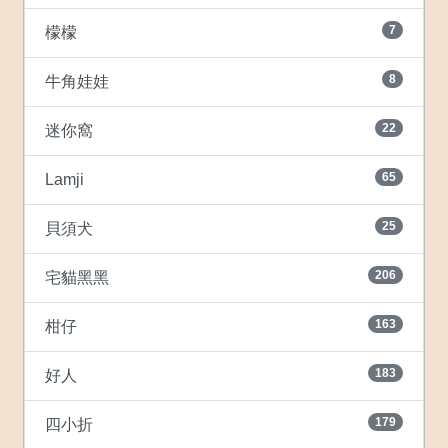
7
檬檬
8
牛角娃娃
22
迷你窩
65
Lamji
25
貝須犬
206
宅貓黑黑
163
柑仔
183
好人
179
四小折