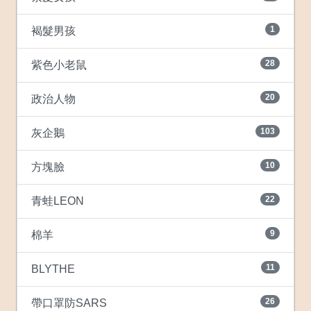
1
褐髮男孩
28
紫色小老鼠
20
政治人物
103
灰企鵝
10
方塊臉
22
青蛙LEON
9
棉羊
11
BLYTHE
26
帶口罩防SARS