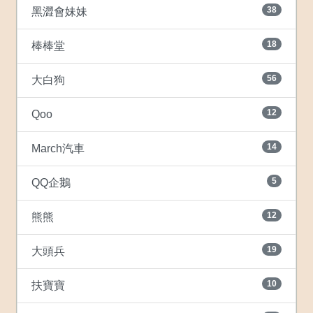
38
黑澀會妹妹
18
棒棒堂
56
大白狗
12
Qoo
14
March汽車
5
QQ企鵝
12
熊熊
19
大頭兵
10
扶寶寶