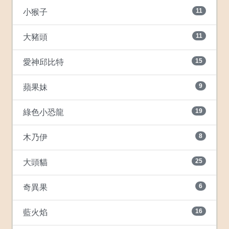
11
小猴子
11
大豬頭
15
愛神邱比特
9
蘋果妹
19
綠色小恐龍
8
木乃伊
25
大頭貓
6
奇異果
16
藍火焰