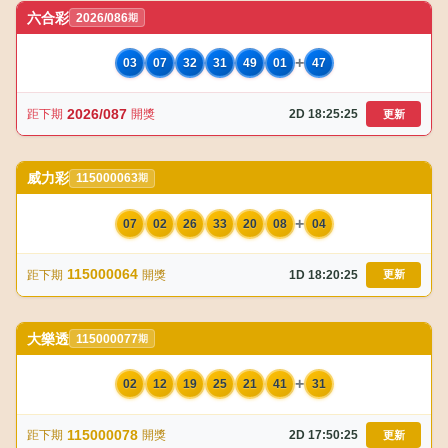
六合彩
2026/086
期
+
03
07
32
31
49
01
47
2026/087
距下期
開獎
2D 18:25:24
更新
威力彩
115000063
期
+
07
02
26
33
20
08
04
115000064
距下期
開獎
1D 18:20:24
更新
大樂透
115000077
期
+
02
12
19
25
21
41
31
115000078
距下期
開獎
2D 17:50:24
更新