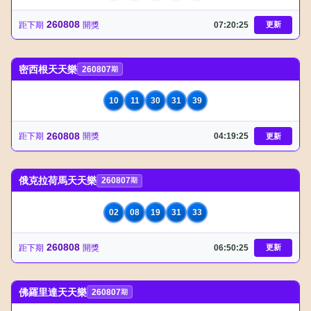
260808
距下期
開獎
07:20:24
更新
密西根天天樂
260807
期
10
11
30
31
39
260808
距下期
開獎
04:19:24
更新
俄克拉荷馬天天樂
260807
期
02
08
19
31
33
260808
距下期
開獎
06:50:24
更新
佛羅里達天天樂
260807
期