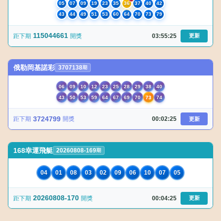
05
07
09
19
23
35
36
37
40
42
43
44
49
51
53
60
64
70
73
79
115044661
距下期
開獎
03:55:24
更新
俄勒岡基諾彩
3707138
期
06
09
10
12
23
25
28
29
38
40
43
50
53
59
64
67
69
70
73
74
3724799
距下期
開獎
00:02:24
更新
168幸運飛艇
20260808-169
期
04
01
08
03
02
09
06
10
07
05
20260808-170
距下期
開獎
00:04:24
更新