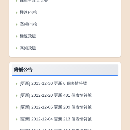
佛羅里達天天樂
極速PK拾
高頻PK拾
極速飛艇
高頻飛艇
餅舖公告
[更新] 2013-12-30 更新 6 個表情符號
[更新] 2012-12-20 更新 481 個表情符號
[更新] 2012-12-05 更新 209 個表情符號
[更新] 2012-12-04 更新 213 個表情符號