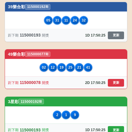
39樂合彩
115000192
期
05
31
11
24
32
115000193
距下期
開獎
1D 17:50:24
更新
49樂合彩
115000077
期
02
12
19
25
21
41
115000078
距下期
開獎
2D 17:50:24
更新
3星彩
115000192
期
2
1
9
115000193
距下期
開獎
1D 17:50:24
更新