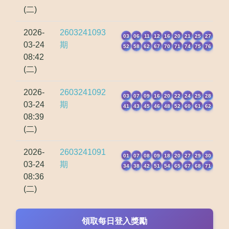
(二)
2026-
2603241093
03
06
11
12
16
20
21
25
27
40
03-24
期
52
58
62
67
70
71
74
75
76
79
08:42
(二)
2026-
2603241092
03
07
09
16
20
22
24
25
28
37
03-24
期
41
43
45
46
48
52
60
61
62
74
08:39
(二)
2026-
2603241091
01
07
08
09
18
20
27
29
30
33
03-24
期
34
38
42
51
54
65
67
68
71
80
08:36
(二)
領取每日登入獎勵