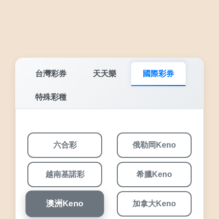
台灣彩券
天天樂
國際彩券
特殊彩種
六合彩
俄勒岡Keno
越南基諾彩
希臘Keno
澳洲Keno
加拿大Keno