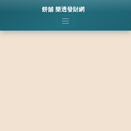
餅舖 樂透發財網