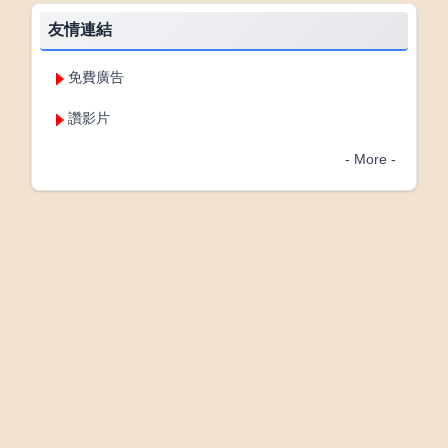
友情連結
免費廣告
讚影片
- More -