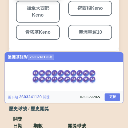
加拿大西部
密西根Keno
Keno
肯塔基Keno
澳洲幸運10
澳洲基諾彩
2603241120
期
01
05
06
07
14
15
16
17
23
25
28
30
34
39
45
47
48
51
52
74
2603241120
距下期
開獎
等候開獎中...
更新
歷史球號 / 歷史開獎
開獎
日期
期數
開獎球號