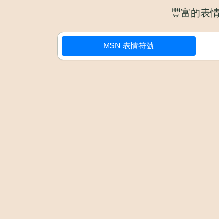
豐富的表
MSN 表情符號