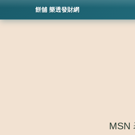
餅舖 樂透發財網
MSN