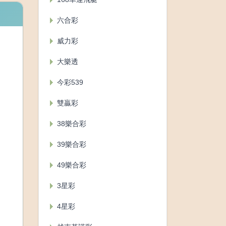
六合彩
威力彩
大樂透
今彩539
雙贏彩
38樂合彩
39樂合彩
49樂合彩
3星彩
4星彩