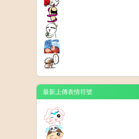
最新上傳表情符號