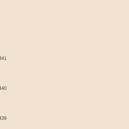
441
440
439