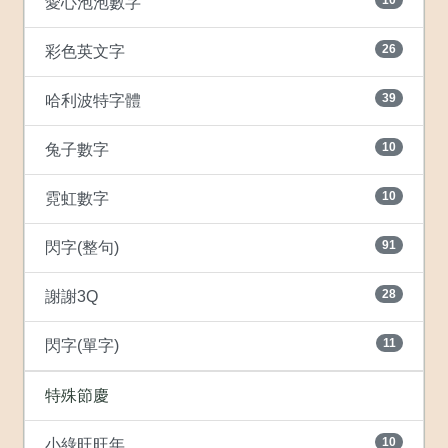
愛心泡泡數字
26
彩色英文字
39
哈利波特字體
10
兔子數字
10
霓虹數字
91
閃字(整句)
28
謝謝3Q
11
閃字(單字)
特殊節慶
10
小綠旺旺年