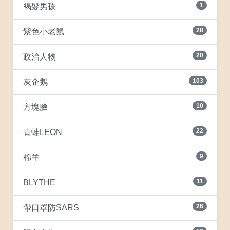
1
褐髮男孩
28
紫色小老鼠
20
政治人物
103
灰企鵝
10
方塊臉
22
青蛙LEON
9
棉羊
11
BLYTHE
26
帶口罩防SARS