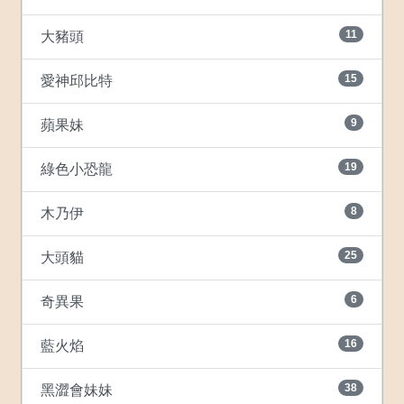
11
大豬頭
15
愛神邱比特
9
蘋果妹
19
綠色小恐龍
8
木乃伊
25
大頭貓
6
奇異果
16
藍火焰
38
黑澀會妹妹