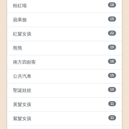
18
粉紅喵
15
蘋果臉
22
紅髮女孩
10
熊熊
16
南方四劍客
15
公共汽車
10
聖誕娃娃
11
黃髮女孩
11
紫髮女孩