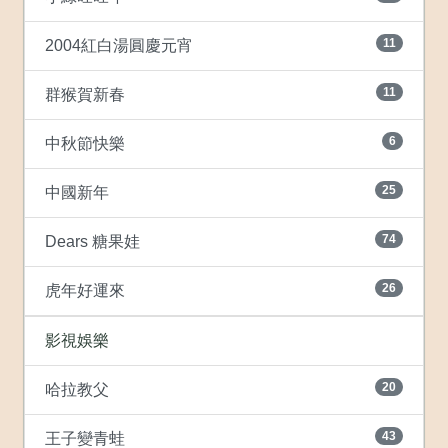
11
2004紅白湯圓慶元宵
11
群猴賀新春
6
中秋節快樂
25
中國新年
74
Dears 糖果娃
26
虎年好運來
影視娛樂
20
哈拉教父
43
王子變青蛙