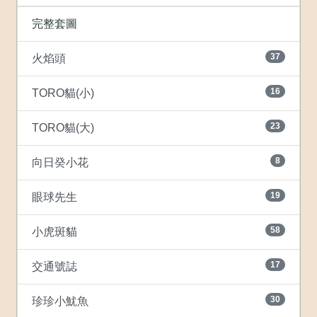
完整套圖
37
火焰頭
16
TORO貓(小)
23
TORO貓(大)
8
向日癸小花
19
眼球先生
58
小虎斑貓
17
交通號誌
30
珍珍小魷魚