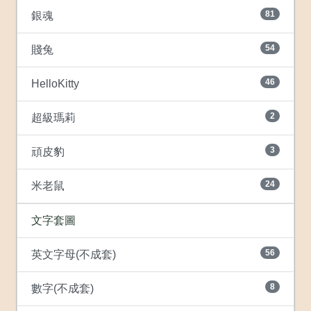
81
銀魂
54
賤兔
46
HelloKitty
2
超級瑪莉
3
頑皮豹
24
米老鼠
文字套圖
56
英文字母(不成套)
8
數字(不成套)