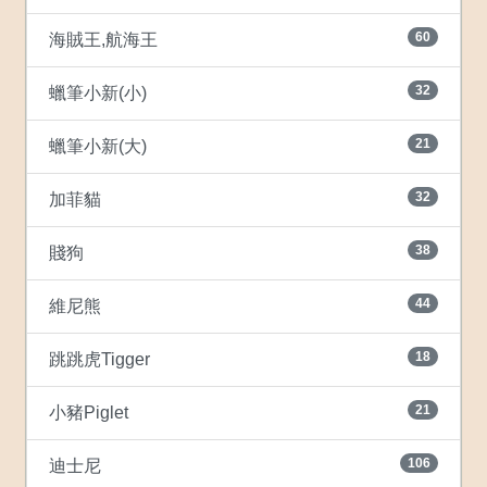
60
海賊王,航海王
32
蠟筆小新(小)
21
蠟筆小新(大)
32
加菲貓
38
賤狗
44
維尼熊
18
跳跳虎Tigger
21
小豬Piglet
106
迪士尼