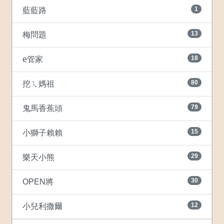
1
藍藍路
13
梅問題
18
e管家
80
挖ㄟ媽祖
79
鬼馬香蕉頭
15
小獅子賴賴
29
樂天小熊
30
OPEN將
12
小兒利撒爾