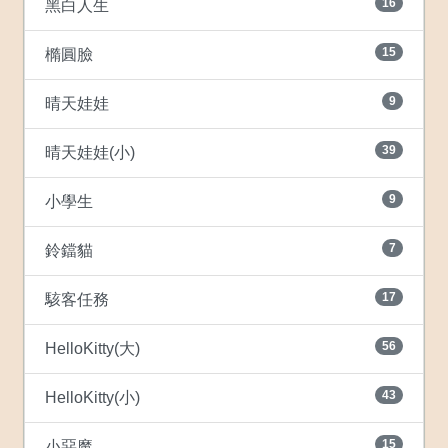
16
黑白人生
15
橢圓臉
9
晴天娃娃
39
晴天娃娃(小)
9
小學生
7
鈴鐺貓
17
駭客任務
56
HelloKitty(大)
43
HelloKitty(小)
15
小惡魔