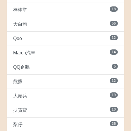
18
棒棒堂
56
大白狗
12
Qoo
14
March汽車
5
QQ企鵝
12
熊熊
19
大頭兵
10
扶寶寶
25
梨仔