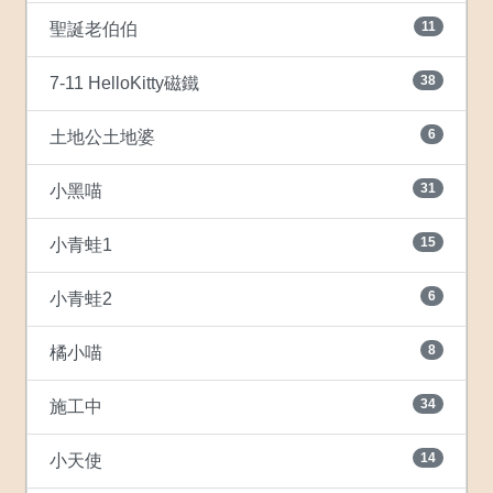
11
聖誕老伯伯
38
7-11 HelloKitty磁鐵
6
土地公土地婆
31
小黑喵
15
小青蛙1
6
小青蛙2
8
橘小喵
34
施工中
14
小天使