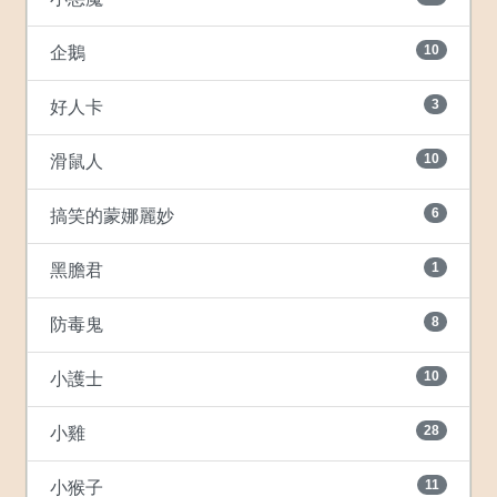
10
企鵝
3
好人卡
10
滑鼠人
6
搞笑的蒙娜麗妙
1
黑膽君
8
防毒鬼
10
小護士
28
小雞
11
小猴子