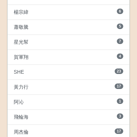
6
楊宗緯
5
蕭敬騰
7
星光幫
4
賀軍翔
23
SHE
17
黃力行
1
阿沁
3
飛輪海
17
周杰倫