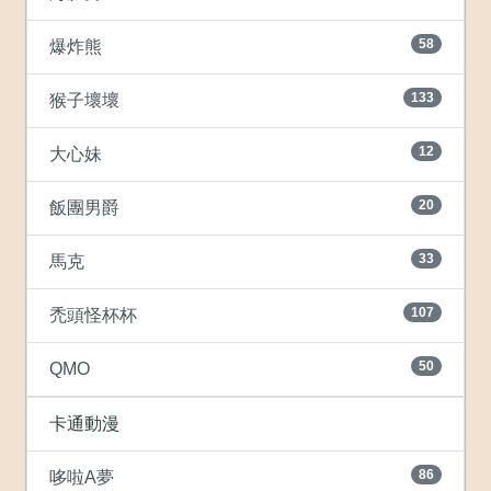
58
爆炸熊
133
猴子壞壞
12
大心妹
20
飯團男爵
33
馬克
107
禿頭怪杯杯
50
QMO
卡通動漫
86
哆啦A夢