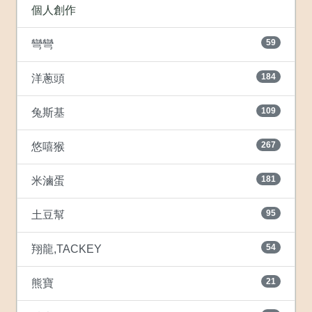
個人創作
59
彎彎
184
洋蔥頭
109
兔斯基
267
悠嘻猴
181
米滷蛋
95
土豆幫
54
翔龍,TACKEY
21
熊寶