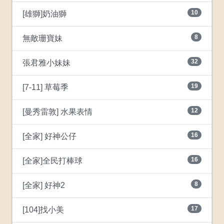
10
[雄獅]奶油獅
8
無敵珊寶妹
32
張君雅小妹妹
19
[7-11] 草莓季
12
[曼秀雷敦] 水果表情
16
[全家] 好神公仔
16
[全家]全民打棒球
8
[全家] 好神2
17
[104]找小美