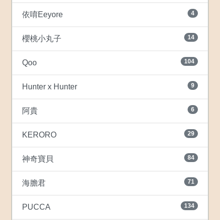
4
依唷Eeyore
14
櫻桃小丸子
104
Qoo
9
Hunter x Hunter
6
阿貴
29
KERORO
84
神奇寶貝
71
海膽君
134
PUCCA