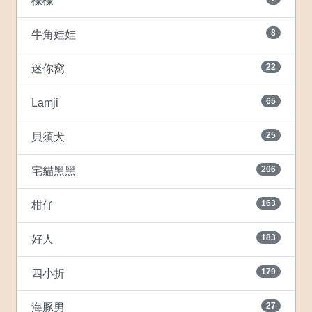
檬檬
8
牛角娃娃
22
迷你窩
65
Lamji
25
貝須犬
206
宅貓黑黑
163
柑仔
183
好人
179
四小折
27
海豚男