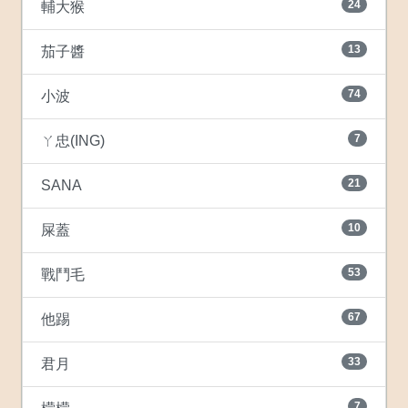
24
輔大猴
13
茄子醬
74
小波
7
ㄚ忠(ING)
21
SANA
10
屎蓋
53
戰鬥毛
67
他踢
33
君月
7