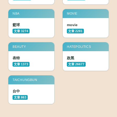
NBA
MOVIE
籃球
movie
文章 3274
文章 2281
BEAUTY
HATEPOLITICS
表特
政黑
文章 1373
文章 26677
TAICHUNGBUN
台中
文章 863