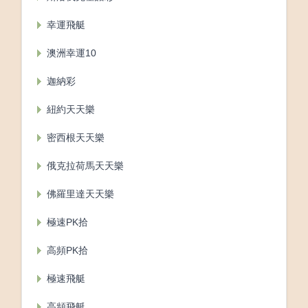
幸運飛艇
澳洲幸運10
迦納彩
紐約天天樂
密西根天天樂
俄克拉荷馬天天樂
佛羅里達天天樂
極速PK拾
高頻PK拾
極速飛艇
高頻飛艇