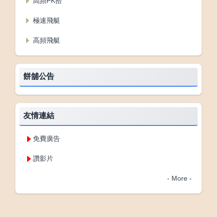
高頻PK拾
極速飛艇
高頻飛艇
餅舖公告
友情連結
免費廣告
讚影片
- More -