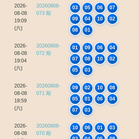
2026-
20260808-
03
05
06
07
08-08
073
期
09
04
10
02
19:09
(六)
08
01
2026-
20260808-
01
09
06
04
08-08
072
期
07
08
10
02
19:04
(六)
05
03
2026-
20260808-
09
02
10
08
08-08
071
期
05
01
06
04
18:59
(六)
07
03
2026-
20260808-
10
06
01
03
08-08
070
期
02
04
05
08