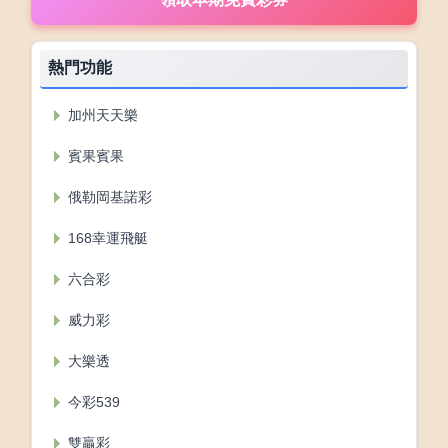
熱門功能
加州天天樂
賓果賓果
俄勒岡基諾彩
168幸運飛艇
六合彩
威力彩
大樂透
今彩539
雙贏彩