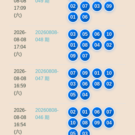
08-08
049
期
02
07
03
09
17:09
(六)
01
06
2026-
20260808-
03
05
06
10
08-08
048
期
01
08
04
02
17:04
(六)
09
07
2026-
20260808-
07
09
01
10
08-08
047
期
03
06
08
02
16:59
(六)
05
04
2026-
20260808-
02
01
06
07
08-08
046
期
10
08
09
04
16:54
(六)
05
03