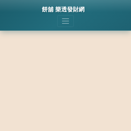
餅舖 樂透發財網