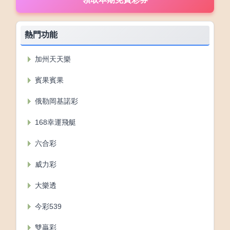
熱門功能
加州天天樂
賓果賓果
俄勒岡基諾彩
168幸運飛艇
六合彩
威力彩
大樂透
今彩539
雙贏彩