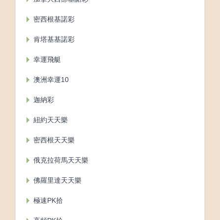
密西根基諾彩
肯塔基基諾彩
幸運飛艇
澳洲幸運10
迦納彩
紐約天天樂
密西根天天樂
俄克拉荷馬天天樂
佛羅里達天天樂
極速PK拾