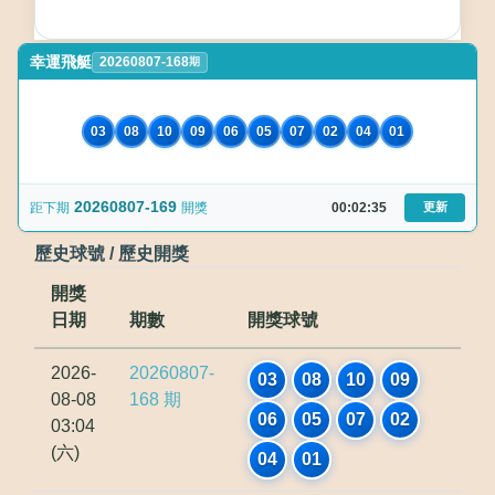
幸運飛艇
20260807-168
期
03
08
10
09
06
05
07
02
04
01
20260807-169
距下期
開獎
00:02:35
更新
歷史球號 / 歷史開獎
開獎
日期
期數
開獎球號
2026-
20260807-
03
08
10
09
08-08
168
期
06
05
07
02
03:04
(六)
04
01