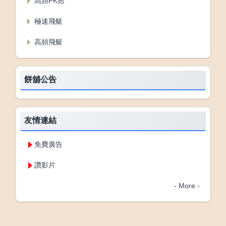
高頻PK拾
極速飛艇
高頻飛艇
餅舖公告
友情連結
免費廣告
讚影片
- More -