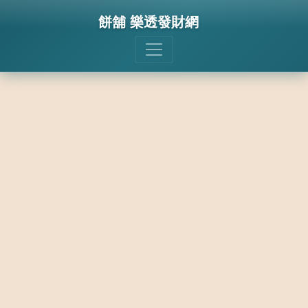
餅舖 樂透發財網