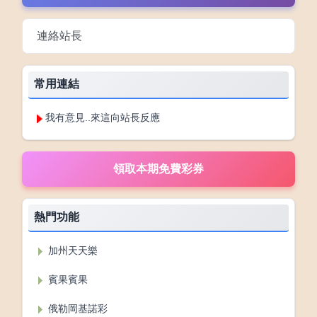
連絡站長
常用連結
我有意見..來這向站長反應
熱門功能
加州天天樂
賓果賓果
俄勒岡基諾彩