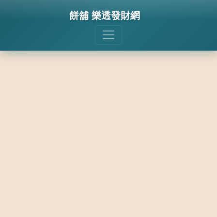
餅舖 樂透發財網