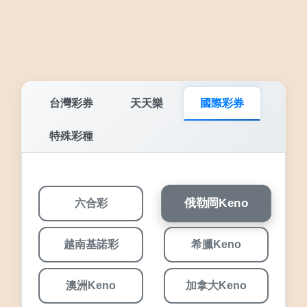
台灣彩券
天天樂
國際彩券
特殊彩種
俄勒岡Keno
六合彩
越南基諾彩
希臘Keno
澳洲Keno
加拿大Keno