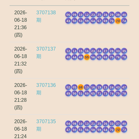
2026-
3707138
06
09
10
12
23
25
28
29
38
40
06-18
期
43
50
53
59
64
67
69
70
73
74
21:36
(四)
2026-
3707137
12
13
15
16
23
24
27
28
33
35
06-18
期
40
44
48
55
56
65
68
75
76
78
21:32
(四)
2026-
3707136
02
05
08
13
16
19
23
24
43
47
06-18
期
49
50
51
60
65
71
73
74
75
78
21:28
(四)
2026-
3707135
04
08
10
13
21
25
26
33
37
40
06-18
期
47
50
51
56
58
59
64
70
72
73
21:24