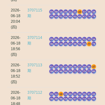
2026-
3707115
05
08
14
20
21
25
32
37
38
39
06-18
期
40
44
51
59
60
63
66
67
74
79
20:04
(四)
2026-
3707114
05
06
14
20
21
23
26
31
33
34
06-18
期
36
40
44
45
47
48
54
65
77
78
18:56
(四)
2026-
3707113
01
10
13
15
18
26
27
34
36
37
06-18
期
38
43
48
50
59
71
73
75
77
80
18:52
(四)
2026-
3707112
09
12
16
19
20
22
30
35
37
43
06-18
期
46
48
50
54
59
67
71
74
77
80
18:48