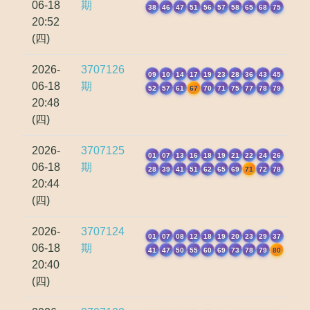
06-18
期
38
46
47
51
56
57
58
65
68
75
20:52
(四)
2026-
3707126
09
10
14
17
19
23
28
36
43
45
06-18
期
52
57
61
67
70
71
75
77
78
79
20:48
(四)
2026-
3707125
01
07
13
16
18
19
21
22
24
26
06-18
期
28
39
41
51
62
65
69
71
72
78
20:44
(四)
2026-
3707124
01
07
08
12
18
19
20
23
29
37
06-18
期
41
47
50
55
60
69
73
78
79
80
20:40
(四)