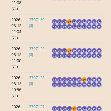
21:08
(四)
2026-
3707130
01
06
08
18
22
26
32
35
37
41
06-18
期
43
57
59
60
61
62
63
70
76
80
21:04
(四)
2026-
3707129
05
06
07
08
10
16
17
20
24
25
06-18
期
31
34
38
48
56
59
60
64
69
73
21:00
(四)
2026-
3707128
03
05
06
09
17
18
20
23
29
35
06-18
期
36
37
39
46
61
69
70
75
77
78
20:56
(四)
2026-
3707127
03
04
05
07
14
19
21
28
34
36