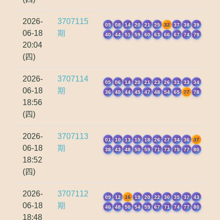
2026-
3707115
05
08
14
20
21
25
32
37
38
39
06-18
期
40
44
51
59
60
63
66
67
74
79
20:04
(四)
2026-
3707114
05
06
14
20
21
23
26
31
33
34
06-18
期
36
40
44
45
47
48
54
65
77
78
18:56
(四)
2026-
3707113
01
10
13
15
18
26
27
34
36
37
06-18
期
38
43
48
50
59
71
73
75
77
80
18:52
(四)
2026-
3707112
09
12
16
19
20
22
30
35
37
43
06-18
期
46
48
50
54
59
67
71
74
77
80
18:48