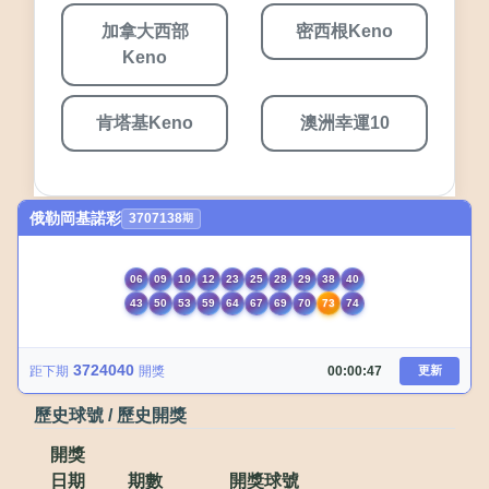
加拿大西部
密西根Keno
Keno
肯塔基Keno
澳洲幸運10
俄勒岡基諾彩
3707138
期
06
09
10
12
23
25
28
29
38
40
43
50
53
59
64
67
69
70
73
74
3724040
距下期
開獎
00:00:47
更新
歷史球號 / 歷史開獎
開獎
日期
期數
開獎球號