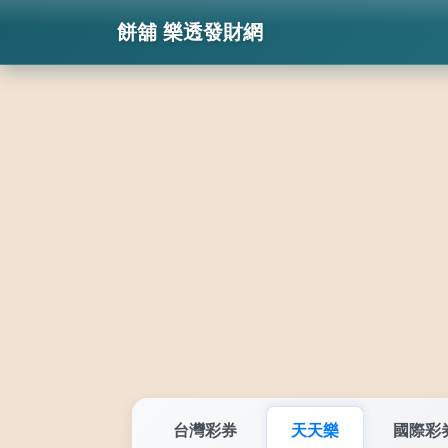
餅舖 樂透發財網
台灣彩券
天天樂
國際彩