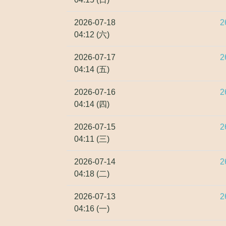
2026-07-18
2
04:12 (六)
2026-07-17
2
04:14 (五)
2026-07-16
2
04:14 (四)
2026-07-15
2
04:11 (三)
2026-07-14
2
04:18 (二)
2026-07-13
2
04:16 (一)