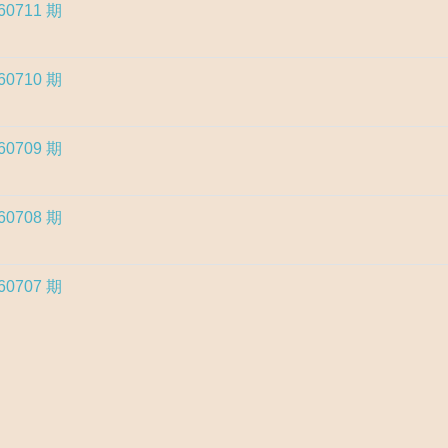
60711
期
60710
期
60709
期
60708
期
60707
期