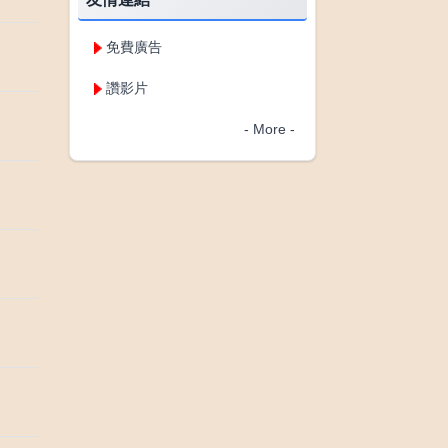
免費廣告
讚影片
- More -