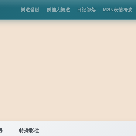
樂透發財
餅舖大樂透
日記部落
MSN表情符號
券
特殊彩種