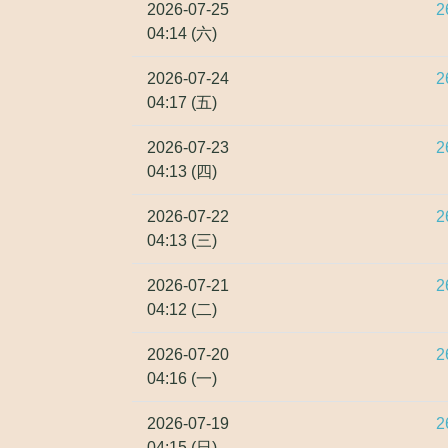
2026-07-25
2
04:14 (六)
2026-07-24
2
04:17 (五)
2026-07-23
2
04:13 (四)
2026-07-22
2
04:13 (三)
2026-07-21
2
04:12 (二)
2026-07-20
2
04:16 (一)
2026-07-19
2
04:15 (日)