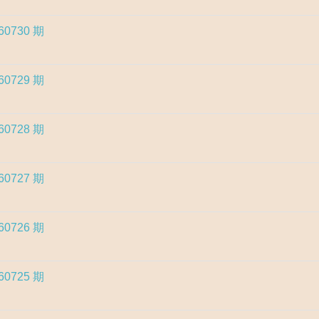
60730
期
60729
期
60728
期
60727
期
60726
期
60725
期