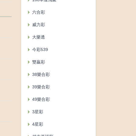
六合彩
威力彩
大樂透
今彩539
雙贏彩
38樂合彩
39樂合彩
49樂合彩
3星彩
4星彩