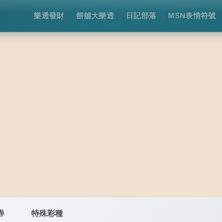
樂透發財
餅舖大樂透
日記部落
MSN表情符號
券
特殊彩種