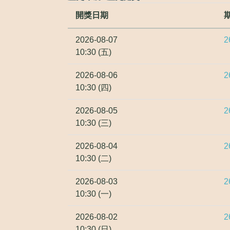
開獎日期
2026-08-07
2
10:30 (五)
2026-08-06
2
10:30 (四)
2026-08-05
2
10:30 (三)
2026-08-04
2
10:30 (二)
2026-08-03
2
10:30 (一)
2026-08-02
2
10:30 (日)