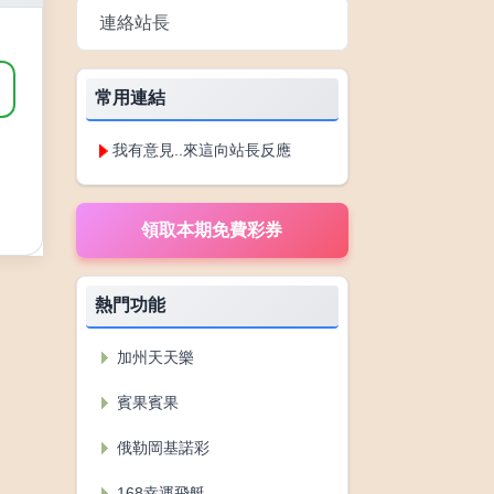
連絡站長
常用連結
我有意見..來這向站長反應
熱門功能
加州天天樂
賓果賓果
俄勒岡基諾彩
168幸運飛艇