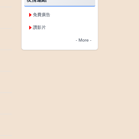
免費廣告
讚影片
- More -