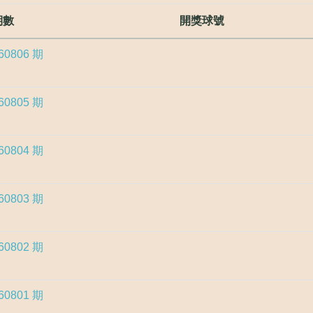
期數
開獎球號
60806
期
60805
期
60804
期
60803
期
60802
期
60801
期