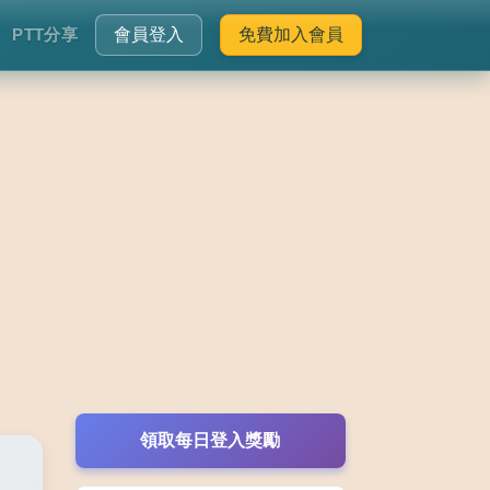
PTT分享
會員登入
免費加入會員
領取每日登入獎勵