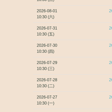
2026-08-01
2
10:30 (六)
2026-07-31
2
10:30 (五)
2026-07-30
2
10:30 (四)
2026-07-29
2
10:30 (三)
2026-07-28
2
10:30 (二)
2026-07-27
2
10:30 (一)