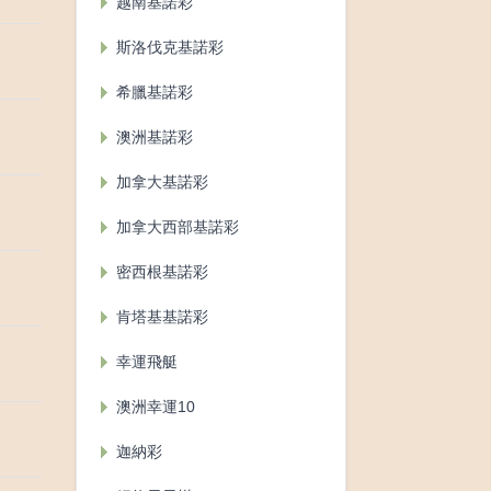
越南基諾彩
斯洛伐克基諾彩
希臘基諾彩
澳洲基諾彩
加拿大基諾彩
加拿大西部基諾彩
密西根基諾彩
肯塔基基諾彩
幸運飛艇
澳洲幸運10
迦納彩