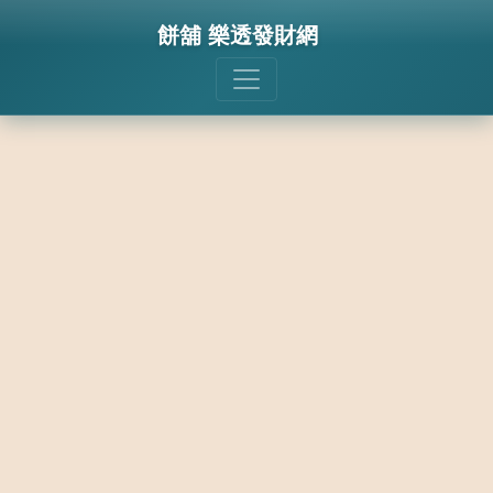
餅舖 樂透發財網