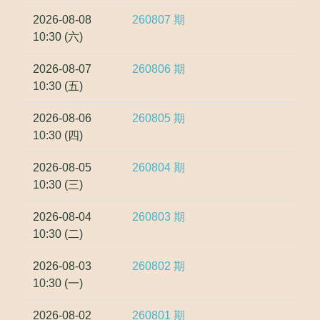
2026-08-08
260807
期
10:30 (六)
2026-08-07
260806
期
10:30 (五)
2026-08-06
260805
期
10:30 (四)
2026-08-05
260804
期
10:30 (三)
2026-08-04
260803
期
10:30 (二)
2026-08-03
260802
期
10:30 (一)
2026-08-02
260801
期