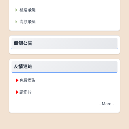
極速飛艇
高頻飛艇
餅舖公告
友情連結
免費廣告
讚影片
- More -