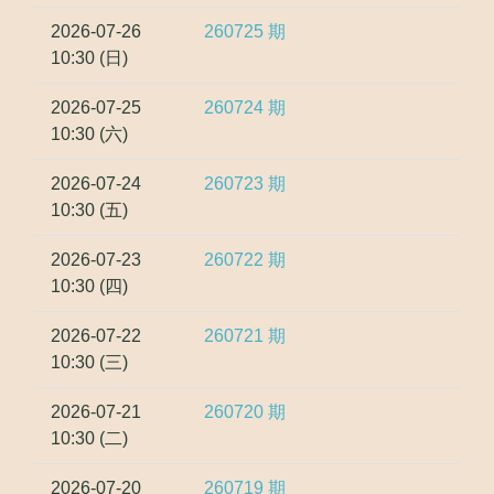
2026-07-26
260725
期
10:30 (日)
2026-07-25
260724
期
10:30 (六)
2026-07-24
260723
期
10:30 (五)
2026-07-23
260722
期
10:30 (四)
2026-07-22
260721
期
10:30 (三)
2026-07-21
260720
期
10:30 (二)
2026-07-20
260719
期