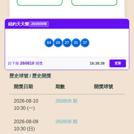
紐約天天樂
260809
期
04
20
27
31
37
260810
距下期
開獎
16:38:37
更新
歷史球號 / 歷史開獎
開獎日期
期數
開獎球號
2026-08-10
260809
期
10:30 (一)
2026-08-09
260808
期
10:30 (日)