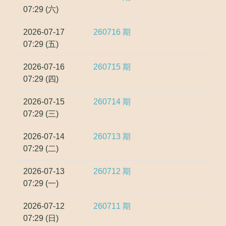
07:29 (六)
2026-07-17
260716
期
07:29 (五)
2026-07-16
260715
期
07:29 (四)
2026-07-15
260714
期
07:29 (三)
2026-07-14
260713
期
07:29 (二)
2026-07-13
260712
期
07:29 (一)
2026-07-12
260711
期
07:29 (日)