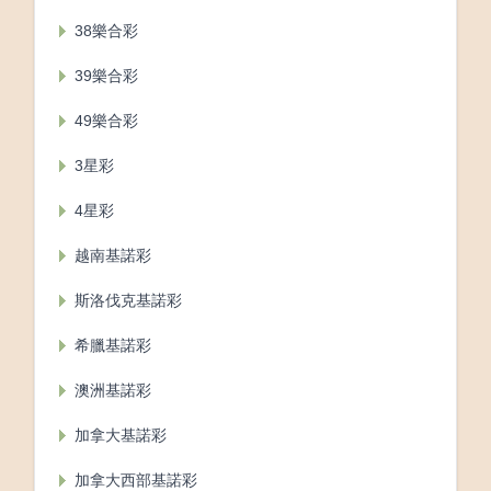
38樂合彩
39樂合彩
49樂合彩
3星彩
4星彩
越南基諾彩
斯洛伐克基諾彩
希臘基諾彩
澳洲基諾彩
加拿大基諾彩
加拿大西部基諾彩