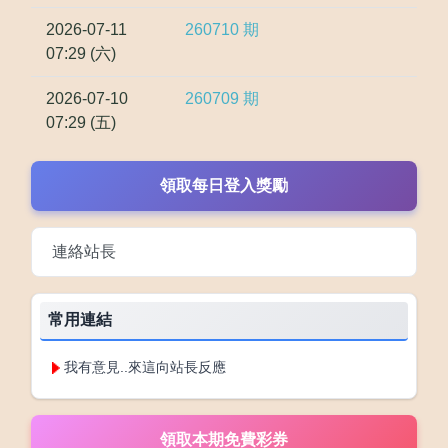
2026-07-11
260710
期
07:29 (六)
2026-07-10
260709
期
07:29 (五)
領取每日登入獎勵
連絡站長
常用連結
我有意見..來這向站長反應
領取本期免費彩券