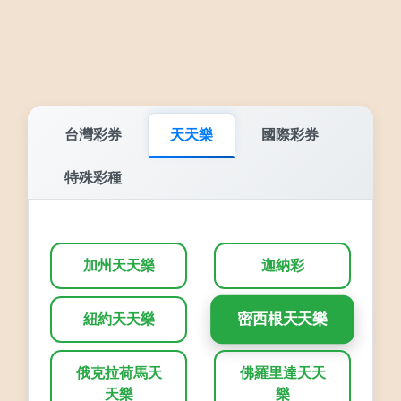
台灣彩券
天天樂
國際彩券
特殊彩種
加州天天樂
迦納彩
密西根天天樂
紐約天天樂
俄克拉荷馬天
佛羅里達天天
天樂
樂