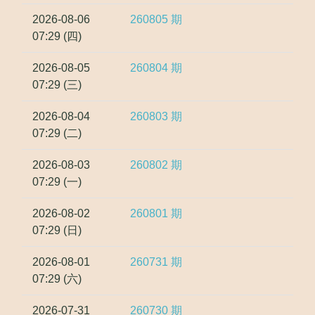
2026-08-06
260805
期
07:29 (四)
2026-08-05
260804
期
07:29 (三)
2026-08-04
260803
期
07:29 (二)
2026-08-03
260802
期
07:29 (一)
2026-08-02
260801
期
07:29 (日)
2026-08-01
260731
期
07:29 (六)
2026-07-31
260730
期