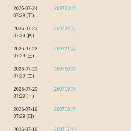
2026-07-24
260723
期
07:29 (五)
2026-07-23
260722
期
07:29 (四)
2026-07-22
260721
期
07:29 (三)
2026-07-21
260720
期
07:29 (二)
2026-07-20
260719
期
07:29 (一)
2026-07-19
260718
期
07:29 (日)
2026-07-18
260717
期