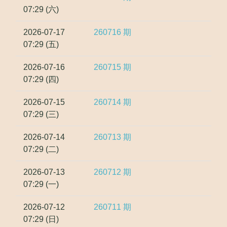
07:29 (六)
2026-07-17
260716
期
07:29 (五)
2026-07-16
260715
期
07:29 (四)
2026-07-15
260714
期
07:29 (三)
2026-07-14
260713
期
07:29 (二)
2026-07-13
260712
期
07:29 (一)
2026-07-12
260711
期
07:29 (日)