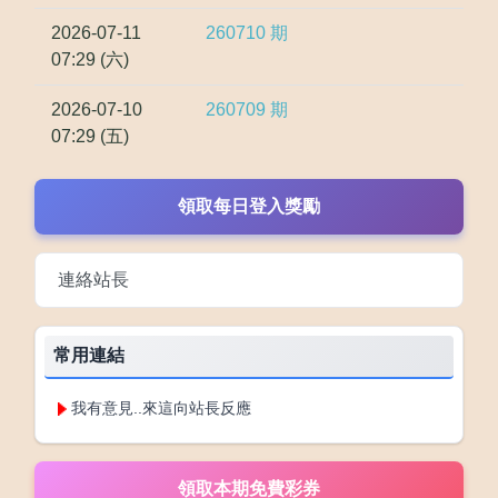
2026-07-11
260710
期
07:29 (六)
2026-07-10
260709
期
07:29 (五)
領取每日登入獎勵
連絡站長
常用連結
我有意見..來這向站長反應
領取本期免費彩券