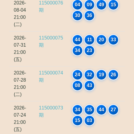
2026-
115000076
04
09
49
15
08-04
期
30
36
21:00
(二)
2026-
115000075
44
11
20
33
07-31
期
34
23
21:00
(五)
2026-
115000074
24
32
19
26
07-28
期
08
43
21:00
(二)
2026-
115000073
34
35
44
27
07-24
期
15
03
21:00
(五)