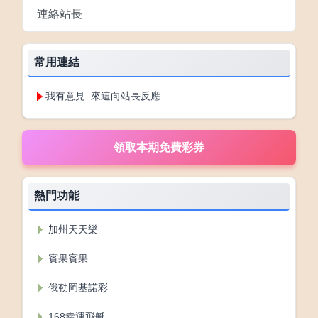
連絡站長
常用連結
我有意見..來這向站長反應
熱門功能
加州天天樂
賓果賓果
俄勒岡基諾彩
168幸運飛艇