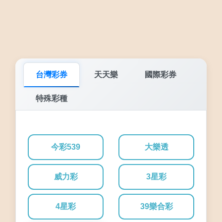
台灣彩券
天天樂
國際彩券
特殊彩種
今彩539
大樂透
威力彩
3星彩
4星彩
39樂合彩