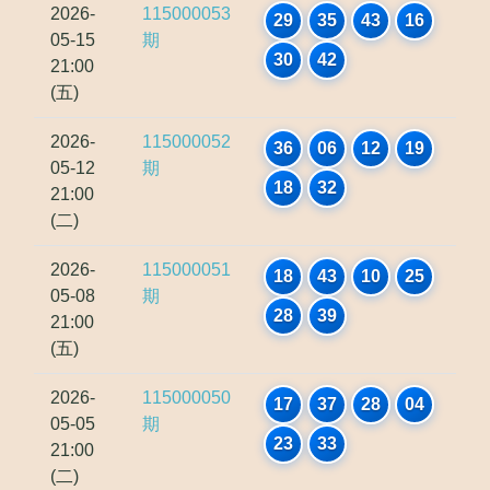
2026-
115000053
29
35
43
16
05-15
期
30
42
21:00
(五)
2026-
115000052
36
06
12
19
05-12
期
18
32
21:00
(二)
2026-
115000051
18
43
10
25
05-08
期
28
39
21:00
(五)
2026-
115000050
17
37
28
04
05-05
期
23
33
21:00
(二)