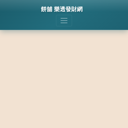
餅舖 樂透發財網