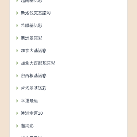
越南基諾彩
斯洛伐克基諾彩
希臘基諾彩
澳洲基諾彩
加拿大基諾彩
加拿大西部基諾彩
密西根基諾彩
肯塔基基諾彩
幸運飛艇
澳洲幸運10
迦納彩