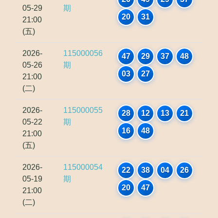
05-29
期
20
31
21:00
(五)
2026-
115000056
47
29
37
48
05-26
期
03
27
21:00
(二)
2026-
115000055
28
12
13
21
05-22
期
16
48
21:00
(五)
2026-
115000054
22
38
04
26
05-19
期
20
47
21:00
(二)