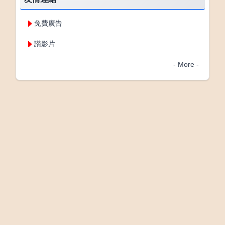
免費廣告
讚影片
- More -