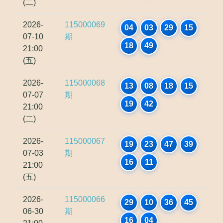
(二)
2026-
115000069
04
03
29
15
07-10
期
18
49
21:00
(五)
2026-
115000068
13
08
18
15
07-07
期
19
42
21:00
(二)
2026-
115000067
19
23
47
39
07-03
期
16
11
21:00
(五)
2026-
115000066
29
10
36
45
06-30
期
16
04