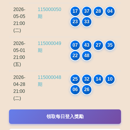
2026-
115000050
17
37
28
04
05-05
期
23
33
21:00
(二)
2026-
115000049
07
43
27
35
05-01
期
22
48
21:00
(五)
2026-
115000048
25
32
14
10
04-28
期
06
26
21:00
(二)
領取每日登入獎勵