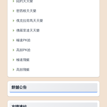
紐約天天樂
密西根天天樂
俄克拉荷馬天天樂
佛羅里達天天樂
極速PK拾
高頻PK拾
極速飛艇
高頻飛艇
餅舖公告
友情連結