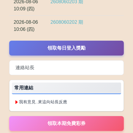
2026-08-06
2608060203
期
10:09 (四)
2026-08-06
2608060202
期
10:06 (四)
領取每日登入獎勵
連絡站長
常用連結
我有意見..來這向站長反應
領取本期免費彩券