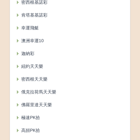
密西根基諾彩
肯塔基基諾彩
幸運飛艇
澳洲幸運10
迦納彩
紐約天天樂
密西根天天樂
俄克拉荷馬天天樂
佛羅里達天天樂
極速PK拾
高頻PK拾