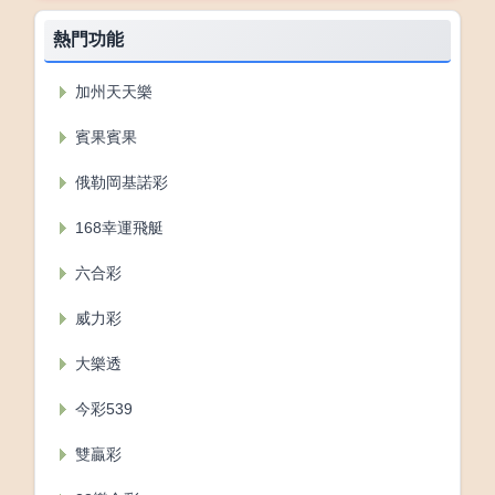
熱門功能
加州天天樂
賓果賓果
俄勒岡基諾彩
168幸運飛艇
六合彩
威力彩
大樂透
今彩539
雙贏彩