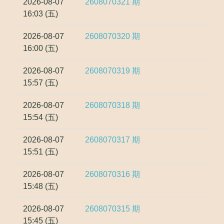
2026-08-07
2608070321
期
16:03 (五)
2026-08-07
2608070320
期
16:00 (五)
2026-08-07
2608070319
期
15:57 (五)
2026-08-07
2608070318
期
15:54 (五)
2026-08-07
2608070317
期
15:51 (五)
2026-08-07
2608070316
期
15:48 (五)
2026-08-07
2608070315
期
15:45 (五)