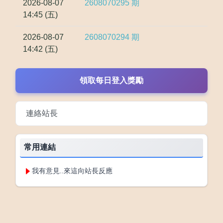
2026-08-07
2608070295
期
14:45 (五)
2026-08-07
2608070294
期
14:42 (五)
領取每日登入獎勵
連絡站長
常用連結
我有意見..來這向站長反應
領取本期免費彩券