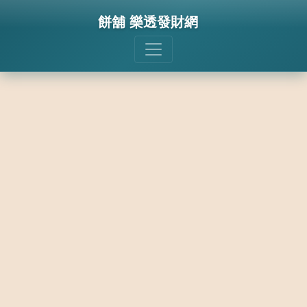
餅舖 樂透發財網