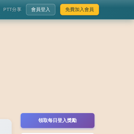
PTT分享
會員登入
免費加入會員
領取每日登入獎勵