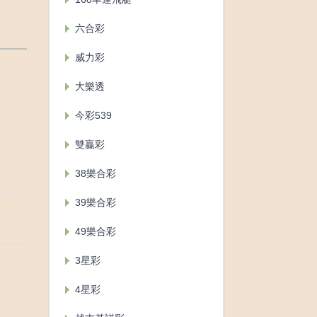
六合彩
威力彩
大樂透
今彩539
雙贏彩
38樂合彩
39樂合彩
49樂合彩
3星彩
4星彩