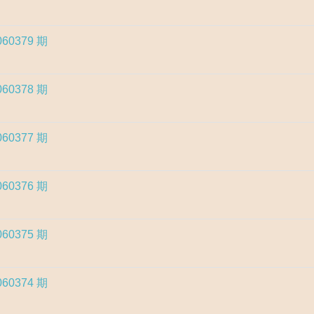
060379
期
060378
期
060377
期
060376
期
060375
期
060374
期