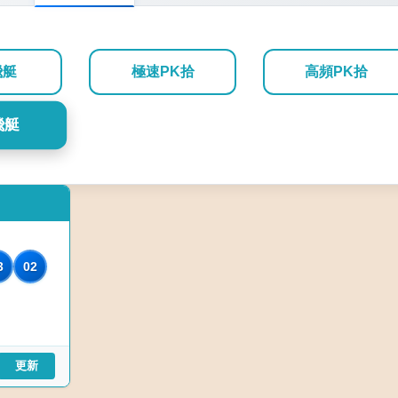
飛艇
極速PK拾
高頻PK拾
飛艇
3
02
更新