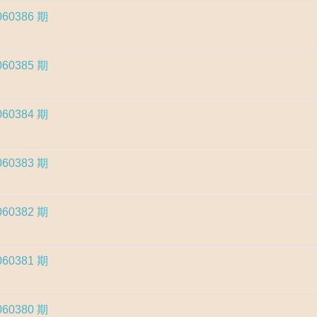
060386
期
060385
期
060384
期
060383
期
060382
期
060381
期
060380
期