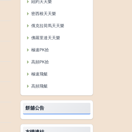
紐約天天樂
密西根天天樂
俄克拉荷馬天天樂
佛羅里達天天樂
極速PK拾
高頻PK拾
極速飛艇
高頻飛艇
餅舖公告
友情連結