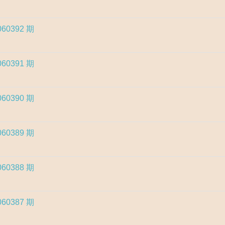
060392
期
060391
期
060390
期
060389
期
060388
期
060387
期