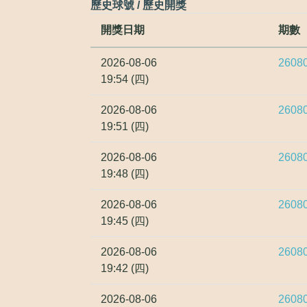
歷史球號 / 歷史開獎
開獎日期
期數
2026-08-06
2608
19:54 (四)
2026-08-06
2608
19:51 (四)
2026-08-06
2608
19:48 (四)
2026-08-06
2608
19:45 (四)
2026-08-06
2608
19:42 (四)
2026-08-06
2608