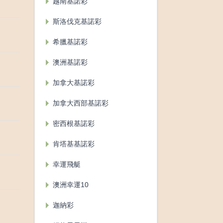
越南基諾彩
斯洛伐克基諾彩
希臘基諾彩
澳洲基諾彩
加拿大基諾彩
加拿大西部基諾彩
密西根基諾彩
肯塔基基諾彩
幸運飛艇
澳洲幸運10
迦納彩