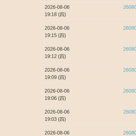
2026-08-06
2608
19:18 (四)
2026-08-06
2608
19:15 (四)
2026-08-06
2608
19:12 (四)
2026-08-06
2608
19:09 (四)
2026-08-06
2608
19:06 (四)
2026-08-06
2608
19:03 (四)
2026-08-06
2608