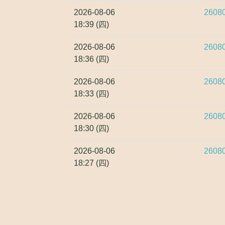
2026-08-06
2608
18:39 (四)
2026-08-06
2608
18:36 (四)
2026-08-06
2608
18:33 (四)
2026-08-06
2608
18:30 (四)
2026-08-06
2608
18:27 (四)