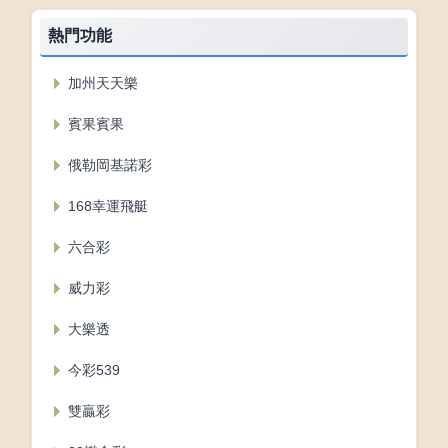
熱門功能
加州天天樂
賓果賓果
俄勒岡基諾彩
168幸運飛艇
六合彩
威力彩
大樂透
今彩539
雙贏彩