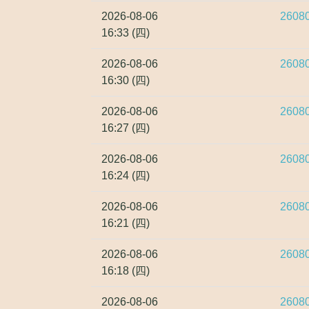
2026-08-06
2608
16:33 (四)
2026-08-06
2608
16:30 (四)
2026-08-06
2608
16:27 (四)
2026-08-06
2608
16:24 (四)
2026-08-06
2608
16:21 (四)
2026-08-06
2608
16:18 (四)
2026-08-06
2608