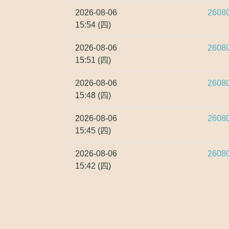
2026-08-06
2608
15:54 (四)
2026-08-06
2608
15:51 (四)
2026-08-06
2608
15:48 (四)
2026-08-06
2608
15:45 (四)
2026-08-06
2608
15:42 (四)