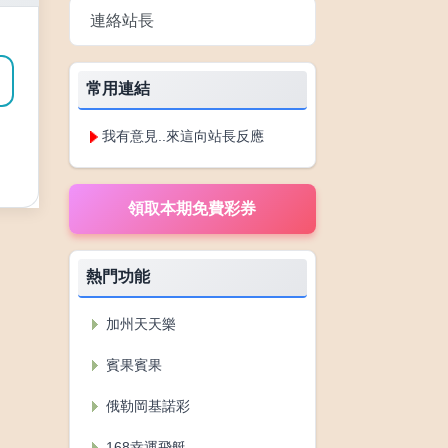
連絡站長
常用連結
我有意見..來這向站長反應
領取本期免費彩券
熱門功能
加州天天樂
賓果賓果
俄勒岡基諾彩
168幸運飛艇