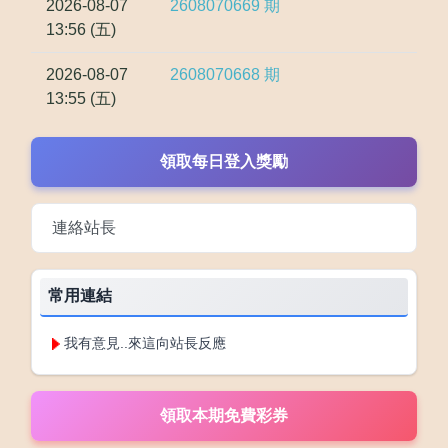
2026-08-07
2608070669
期
13:56 (五)
2026-08-07
2608070668
期
13:55 (五)
領取每日登入獎勵
連絡站長
常用連結
我有意見..來這向站長反應
領取本期免費彩券