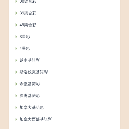
38樂合彩
39樂合彩
49樂合彩
3星彩
4星彩
越南基諾彩
斯洛伐克基諾彩
希臘基諾彩
澳洲基諾彩
加拿大基諾彩
加拿大西部基諾彩