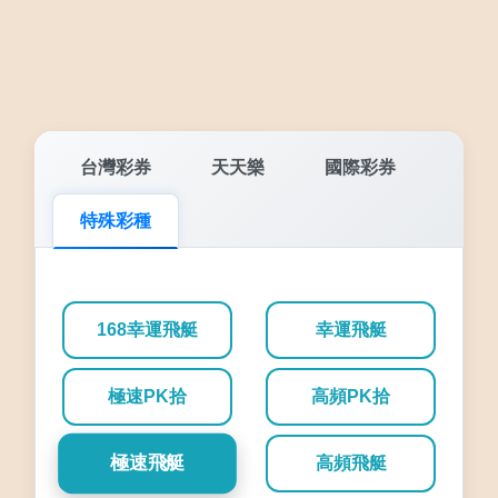
台灣彩券
天天樂
國際彩券
特殊彩種
168幸運飛艇
幸運飛艇
極速PK拾
高頻PK拾
極速飛艇
高頻飛艇