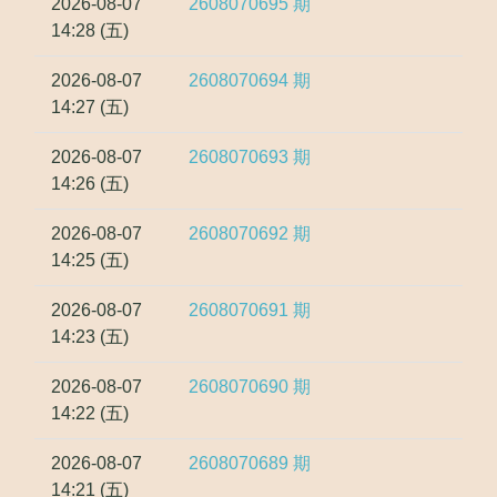
2026-08-07
2608070695
期
14:28 (五)
2026-08-07
2608070694
期
14:27 (五)
2026-08-07
2608070693
期
14:26 (五)
2026-08-07
2608070692
期
14:25 (五)
2026-08-07
2608070691
期
14:23 (五)
2026-08-07
2608070690
期
14:22 (五)
2026-08-07
2608070689
期
14:21 (五)