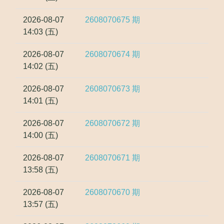
2026-08-07
2608070675
期
14:03 (五)
2026-08-07
2608070674
期
14:02 (五)
2026-08-07
2608070673
期
14:01 (五)
2026-08-07
2608070672
期
14:00 (五)
2026-08-07
2608070671
期
13:58 (五)
2026-08-07
2608070670
期
13:57 (五)