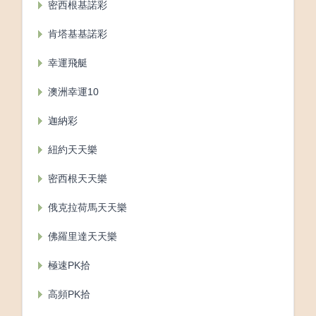
密西根基諾彩
肯塔基基諾彩
幸運飛艇
澳洲幸運10
迦納彩
紐約天天樂
密西根天天樂
俄克拉荷馬天天樂
佛羅里達天天樂
極速PK拾
高頻PK拾