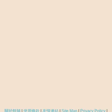
關於餅舖
|
使用條款
|
友情連結
|
Site Map
|
Privacy Policy
|