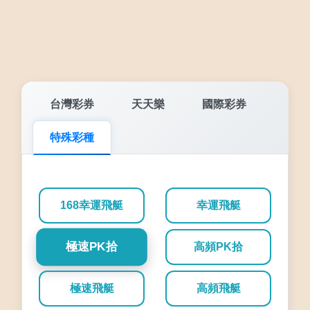
台灣彩券
天天樂
國際彩券
特殊彩種
168幸運飛艇
幸運飛艇
極速PK拾
高頻PK拾
極速飛艇
高頻飛艇