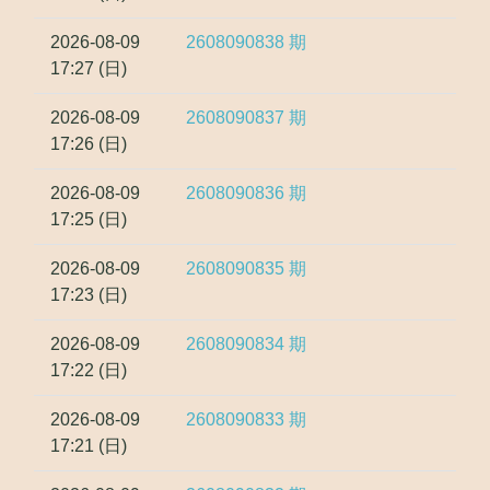
2026-08-09
2608090838
期
17:27 (日)
2026-08-09
2608090837
期
17:26 (日)
2026-08-09
2608090836
期
17:25 (日)
2026-08-09
2608090835
期
17:23 (日)
2026-08-09
2608090834
期
17:22 (日)
2026-08-09
2608090833
期
17:21 (日)