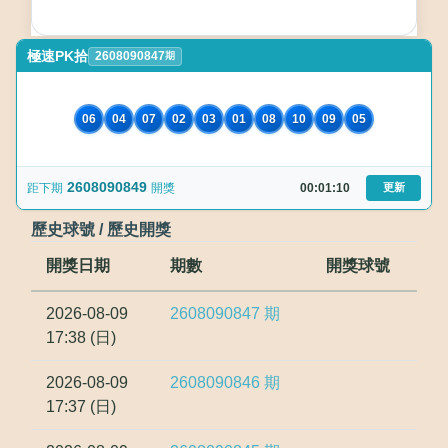
極速PK拾
2608090847
期
06
04
07
02
03
01
08
10
09
05
2608090849
距下期
開獎
00:01:09
更新
歷史球號 / 歷史開獎
開獎日期
期數
開獎球號
2026-08-09
2608090847
期
17:38 (日)
2026-08-09
2608090846
期
17:37 (日)