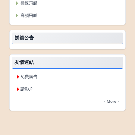
極速飛艇
高頻飛艇
餅舖公告
友情連結
免費廣告
讚影片
- More -