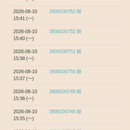
2026-08-10
2608100753
期
15:41 (一)
2026-08-10
2608100752
期
15:40 (一)
2026-08-10
2608100751
期
15:38 (一)
2026-08-10
2608100750
期
15:37 (一)
2026-08-10
2608100749
期
15:36 (一)
2026-08-10
2608100748
期
15:35 (一)