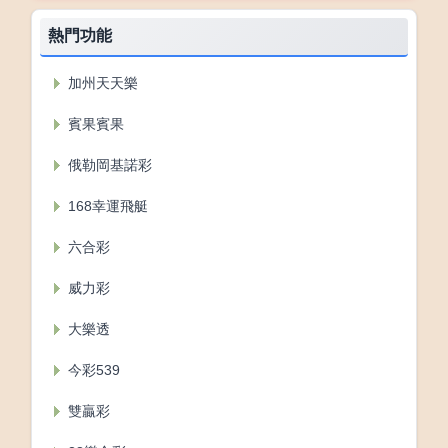
熱門功能
加州天天樂
賓果賓果
俄勒岡基諾彩
168幸運飛艇
六合彩
威力彩
大樂透
今彩539
雙贏彩