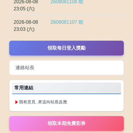
2026-08-08
2608081108
期
23:05 (六)
2026-08-08
2608081107
期
23:03 (六)
領取每日登入獎勵
連絡站長
常用連結
我有意見..來這向站長反應
領取本期免費彩券