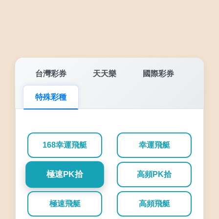
台灣彩券
天天樂
國際彩券
特殊彩種
168幸運飛艇
幸運飛艇
極速PK拾
高頻PK拾
極速飛艇
高頻飛艇