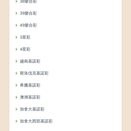
38樂合彩
39樂合彩
49樂合彩
3星彩
4星彩
越南基諾彩
斯洛伐克基諾彩
希臘基諾彩
澳洲基諾彩
加拿大基諾彩
加拿大西部基諾彩