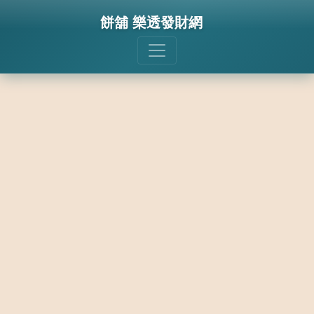
餅舖 樂透發財網