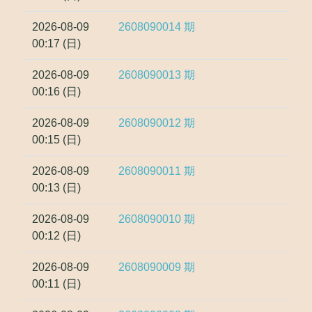
2026-08-09
2608090014
期
00:17 (日)
2026-08-09
2608090013
期
00:16 (日)
2026-08-09
2608090012
期
00:15 (日)
2026-08-09
2608090011
期
00:13 (日)
2026-08-09
2608090010
期
00:12 (日)
2026-08-09
2608090009
期
00:11 (日)