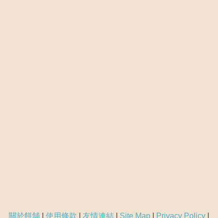
關於餅舖
|
使用條款
|
友情連結
|
Site Map
|
Privacy Policy
|