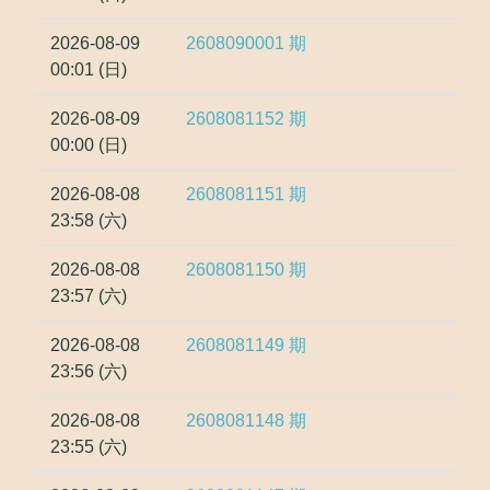
2026-08-09
2608090001
期
00:01 (日)
2026-08-09
2608081152
期
00:00 (日)
2026-08-08
2608081151
期
23:58 (六)
2026-08-08
2608081150
期
23:57 (六)
2026-08-08
2608081149
期
23:56 (六)
2026-08-08
2608081148
期
23:55 (六)