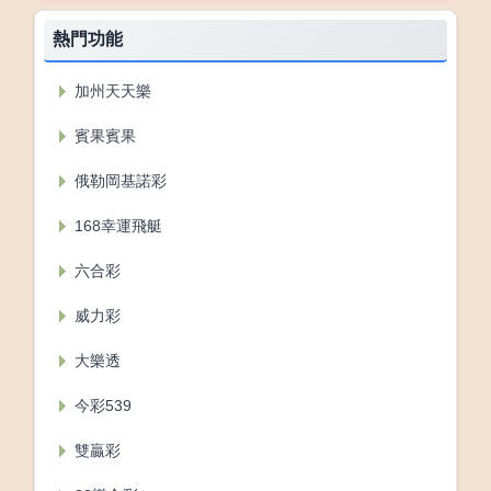
熱門功能
加州天天樂
賓果賓果
俄勒岡基諾彩
168幸運飛艇
六合彩
威力彩
大樂透
今彩539
雙贏彩