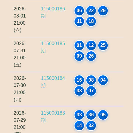
2026-
115000186
06
22
29
08-01
期
11
18
21:00
(六)
2026-
115000185
01
12
25
07-31
期
09
26
21:00
(五)
2026-
115000184
16
08
04
07-30
期
38
07
21:00
(四)
2026-
115000183
33
36
05
07-29
期
14
32
21:00