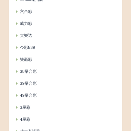
六合彩
威力彩
大樂透
今彩539
雙贏彩
38樂合彩
39樂合彩
49樂合彩
3星彩
4星彩