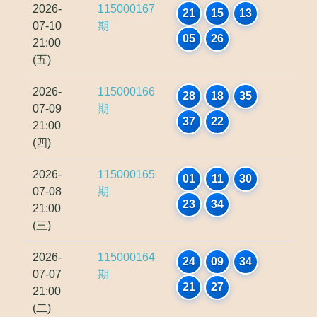
2026-
115000167
21
15
13
07-10
期
05
26
21:00
(五)
2026-
115000166
28
18
35
07-09
期
37
22
21:00
(四)
2026-
115000165
01
11
30
07-08
期
23
34
21:00
(三)
2026-
115000164
24
09
34
07-07
期
21
27
21:00
(二)