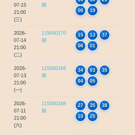
07-15
期
06
19
21:00
(三)
2026-
115000170
15
13
37
07-14
期
06
01
21:00
(二)
2026-
115000169
34
03
35
07-13
期
04
05
21:00
(一)
2026-
115000168
27
35
38
07-11
期
10
25
21:00
(六)