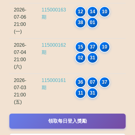
2026-
115000163
12
14
10
07-06
期
38
01
21:00
(一)
2026-
115000162
15
37
10
07-04
期
02
31
21:00
(六)
2026-
115000161
36
07
37
07-03
期
11
31
21:00
(五)
領取每日登入獎勵