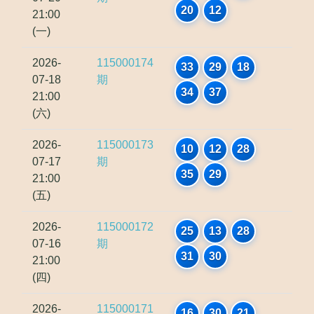
20
12
21:00
(一)
2026-
115000174
33
29
18
07-18
期
34
37
21:00
(六)
2026-
115000173
10
12
28
07-17
期
35
29
21:00
(五)
2026-
115000172
25
13
28
07-16
期
31
30
21:00
(四)
2026-
115000171
16
30
21