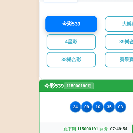
今彩539
大樂
4星彩
39樂
38樂合彩
賓果
今彩539
115000190
期
24
09
16
35
03
115000191
距下期
開獎
07:49:53