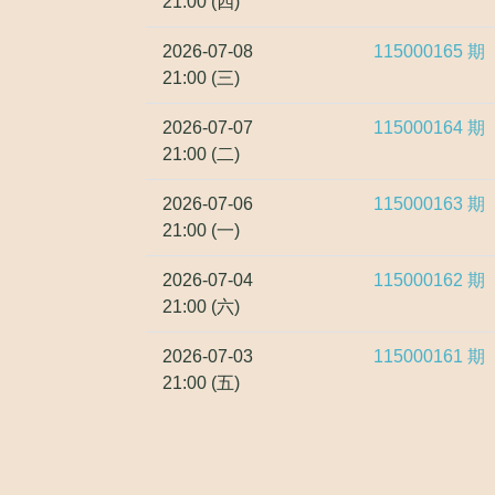
21:00 (四)
2026-07-08
115000165
期
21:00 (三)
2026-07-07
115000164
期
21:00 (二)
2026-07-06
115000163
期
21:00 (一)
2026-07-04
115000162
期
21:00 (六)
2026-07-03
115000161
期
21:00 (五)