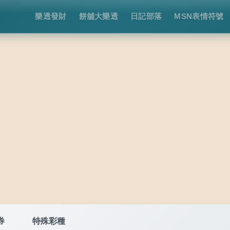
樂透發財
餅舖大樂透
日記部落
MSN表情符號
券
特殊彩種