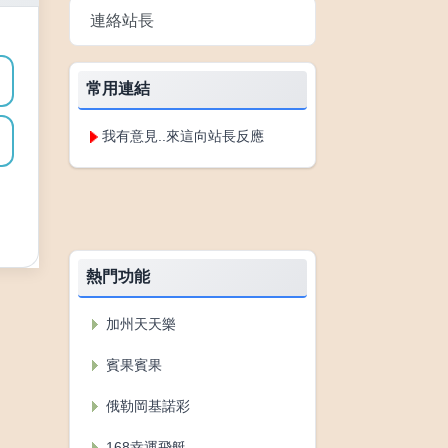
連絡站長
常用連結
我有意見..來這向站長反應
領取本期免費彩券
熱門功能
加州天天樂
賓果賓果
俄勒岡基諾彩
168幸運飛艇