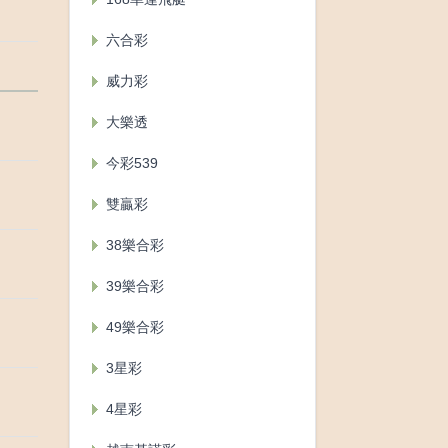
六合彩
威力彩
大樂透
今彩539
雙贏彩
38樂合彩
39樂合彩
49樂合彩
3星彩
4星彩