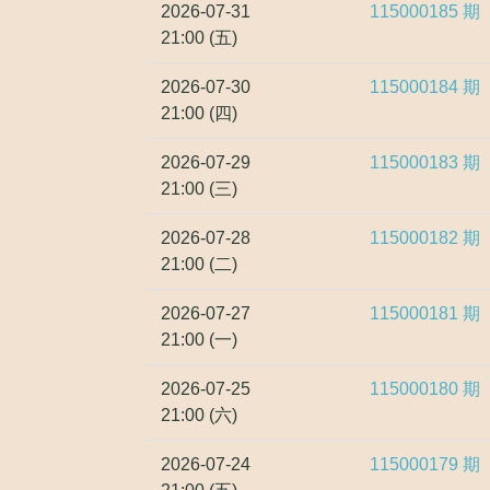
2026-07-31
115000185
期
21:00 (五)
2026-07-30
115000184
期
21:00 (四)
2026-07-29
115000183
期
21:00 (三)
2026-07-28
115000182
期
21:00 (二)
2026-07-27
115000181
期
21:00 (一)
2026-07-25
115000180
期
21:00 (六)
2026-07-24
115000179
期