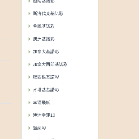
越南基諾彩
斯洛伐克基諾彩
希臘基諾彩
澳洲基諾彩
加拿大基諾彩
加拿大西部基諾彩
密西根基諾彩
肯塔基基諾彩
幸運飛艇
澳洲幸運10
迦納彩