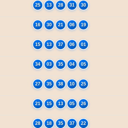
25
13
28
31
30
16
30
21
06
19
15
13
37
06
01
34
03
35
04
05
27
35
38
10
25
21
15
13
05
26
28
18
35
37
22