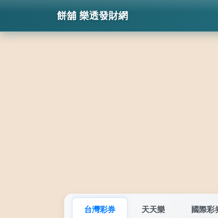
餅舖 樂透發財網
台灣彩券
天天樂
國際彩