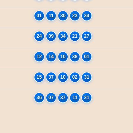
01
11
30
23
34
24
09
34
21
27
12
14
10
38
01
15
37
10
02
31
36
07
37
11
31