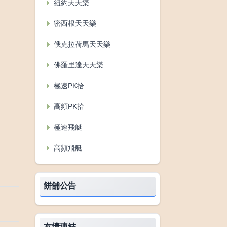
紐約天天樂
密西根天天樂
俄克拉荷馬天天樂
佛羅里達天天樂
極速PK拾
高頻PK拾
極速飛艇
高頻飛艇
餅舖公告
友情連結