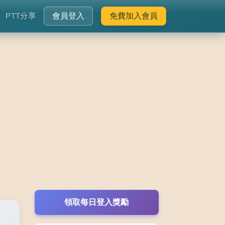
PTT分享
會員登入
免費加入會員
領取每日登入獎勵