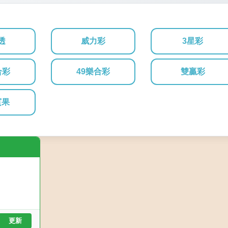
透
威力彩
3星彩
合彩
49樂合彩
雙贏彩
賓果
更新