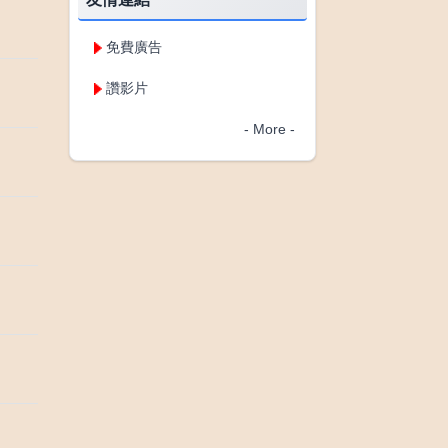
免費廣告
讚影片
- More -