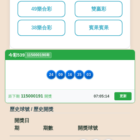
49樂合彩
雙贏彩
38樂合彩
賓果賓果
今彩539
115000190
期
24
09
16
35
03
115000191
距下期
開獎
07:05:14
更新
歷史球號 / 歷史開獎
開獎日
期
期數
開獎球號