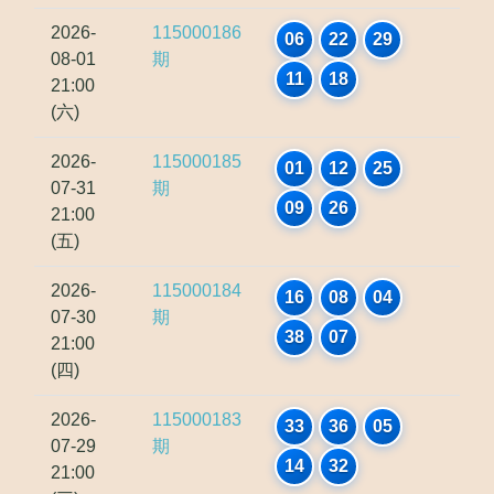
2026-
115000186
06
22
29
08-01
期
11
18
21:00
(六)
2026-
115000185
01
12
25
07-31
期
09
26
21:00
(五)
2026-
115000184
16
08
04
07-30
期
38
07
21:00
(四)
2026-
115000183
33
36
05
07-29
期
14
32
21:00