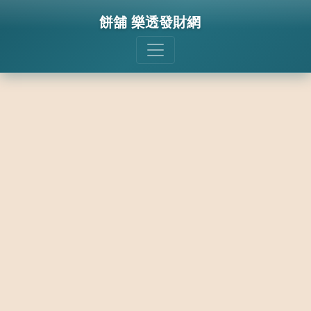
餅舖 樂透發財網