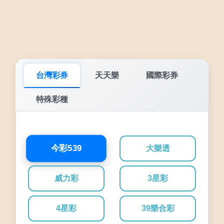
台灣彩券
天天樂
國際彩券
特殊彩種
今彩539
大樂透
威力彩
3星彩
4星彩
39樂合彩