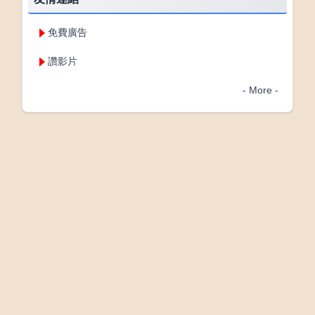
免費廣告
讚影片
- More -