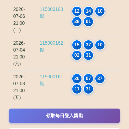
2026-
115000163
12
14
10
07-06
期
38
01
21:00
(一)
2026-
115000162
15
37
10
07-04
期
02
31
21:00
(六)
2026-
115000161
36
07
37
07-03
期
11
31
21:00
(五)
領取每日登入獎勵