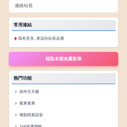
連絡站長
常用連結
我有意見..來這向站長反應
熱門功能
加州天天樂
賓果賓果
俄勒岡基諾彩
168幸運飛艇