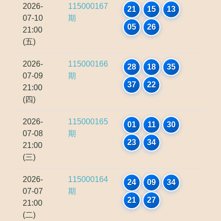
2026-
115000167
21
15
13
07-10
期
05
26
21:00
(五)
2026-
115000166
28
18
35
07-09
期
37
22
21:00
(四)
2026-
115000165
01
11
30
07-08
期
23
34
21:00
(三)
2026-
115000164
24
09
34
07-07
期
21
27
21:00
(二)