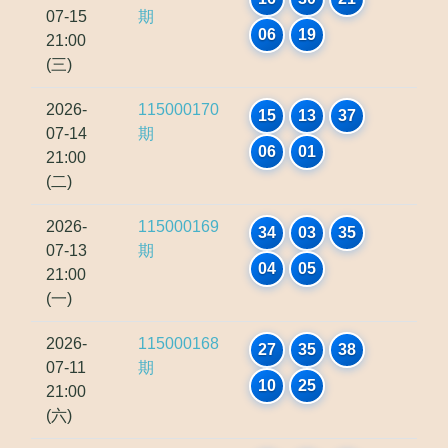
07-15
期
06
19
21:00
(三)
2026-
115000170
15
13
37
07-14
期
06
01
21:00
(二)
2026-
115000169
34
03
35
07-13
期
04
05
21:00
(一)
2026-
115000168
27
35
38
07-11
期
10
25
21:00
(六)