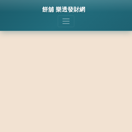
餅舖 樂透發財網