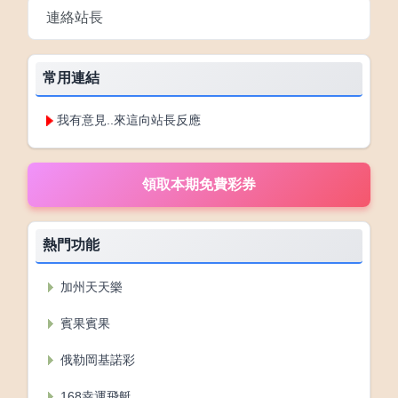
連絡站長
常用連結
我有意見..來這向站長反應
熱門功能
加州天天樂
賓果賓果
俄勒岡基諾彩
168幸運飛艇