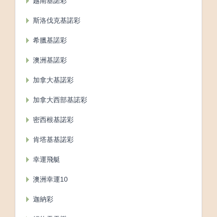
越南基諾彩
斯洛伐克基諾彩
希臘基諾彩
澳洲基諾彩
加拿大基諾彩
加拿大西部基諾彩
密西根基諾彩
肯塔基基諾彩
幸運飛艇
澳洲幸運10
迦納彩