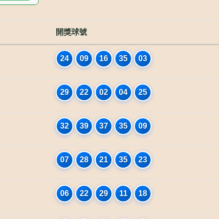
開獎球號
24
09
16
35
03
29
22
02
04
25
32
39
37
35
09
07
28
21
35
23
06
22
29
11
18