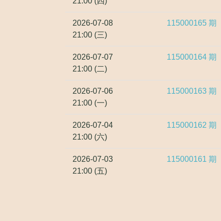
21:00 (四)
2026-07-08
115000165
期
21:00 (三)
2026-07-07
115000164
期
21:00 (二)
2026-07-06
115000163
期
21:00 (一)
2026-07-04
115000162
期
21:00 (六)
2026-07-03
115000161
期
21:00 (五)