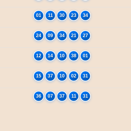
01
11
30
23
34
24
09
34
21
27
12
14
10
38
01
15
37
10
02
31
36
07
37
11
31