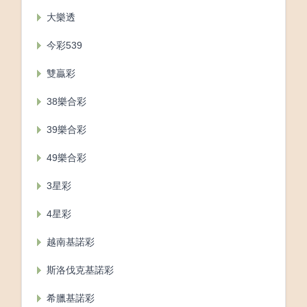
大樂透
今彩539
雙贏彩
38樂合彩
39樂合彩
49樂合彩
3星彩
4星彩
越南基諾彩
斯洛伐克基諾彩
希臘基諾彩