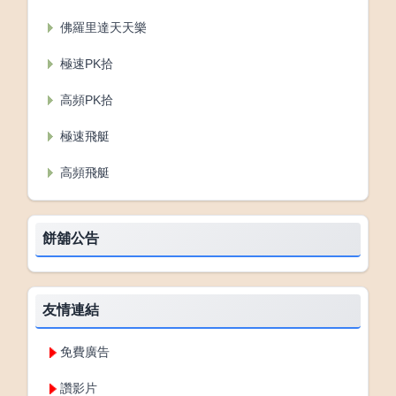
佛羅里達天天樂
極速PK拾
高頻PK拾
極速飛艇
高頻飛艇
餅舖公告
友情連結
免費廣告
讚影片