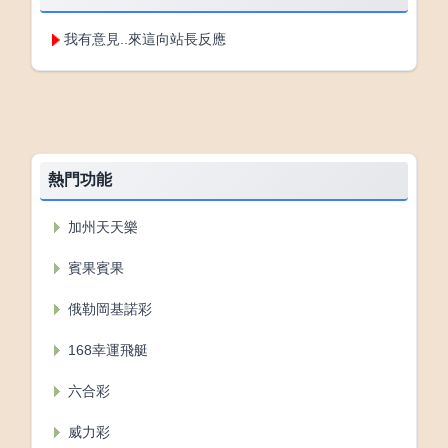
我有意見..來這向站長反應
領取本期免費彩券
熱門功能
加州天天樂
賓果賓果
俄勒岡基諾彩
168幸運飛艇
六合彩
威力彩