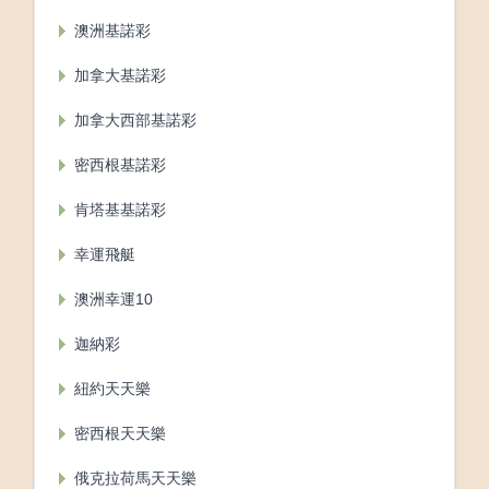
澳洲基諾彩
加拿大基諾彩
加拿大西部基諾彩
密西根基諾彩
肯塔基基諾彩
幸運飛艇
澳洲幸運10
迦納彩
紐約天天樂
密西根天天樂
俄克拉荷馬天天樂