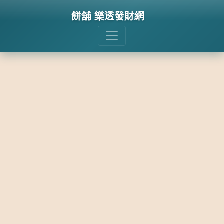
餅舖 樂透發財網