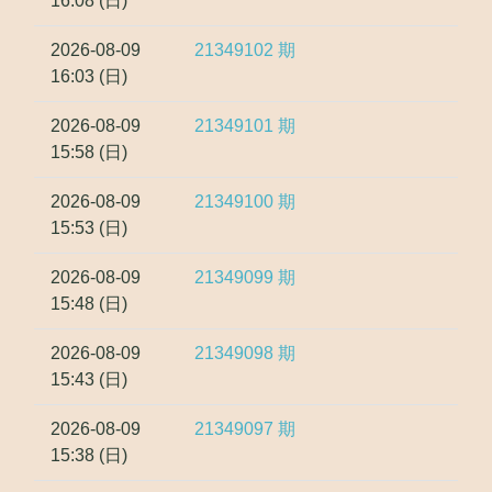
16:08 (日)
2026-08-09
21349102
期
16:03 (日)
2026-08-09
21349101
期
15:58 (日)
2026-08-09
21349100
期
15:53 (日)
2026-08-09
21349099
期
15:48 (日)
2026-08-09
21349098
期
15:43 (日)
2026-08-09
21349097
期
15:38 (日)