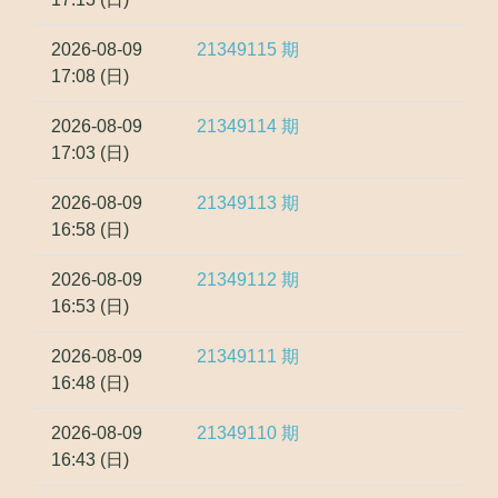
2026-08-09
21349115
期
17:08 (日)
2026-08-09
21349114
期
17:03 (日)
2026-08-09
21349113
期
16:58 (日)
2026-08-09
21349112
期
16:53 (日)
2026-08-09
21349111
期
16:48 (日)
2026-08-09
21349110
期
16:43 (日)