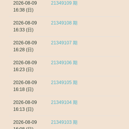
2026-08-09
21349109
期
16:38 (日)
2026-08-09
21349108
期
16:33 (日)
2026-08-09
21349107
期
16:28 (日)
2026-08-09
21349106
期
16:23 (日)
2026-08-09
21349105
期
16:18 (日)
2026-08-09
21349104
期
16:13 (日)
2026-08-09
21349103
期