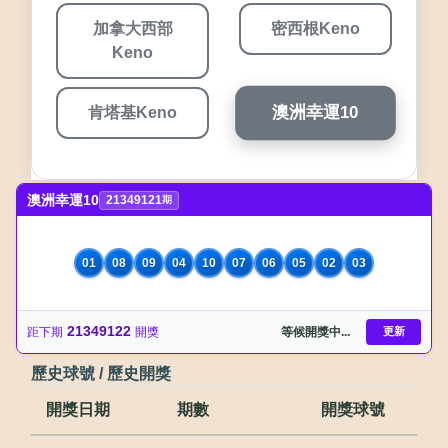
加拿大西部
密西根Keno
Keno
澳洲幸運10
肯塔基Keno
澳洲幸運10
21349121
期
01
08
09
04
10
07
06
05
02
03
21349122
距下期
開獎
等候開獎中...
更新
歷史球號 / 歷史開獎
開獎日期
期數
開獎球號