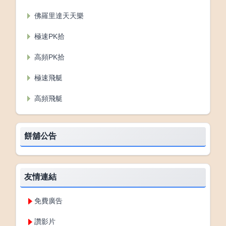
佛羅里達天天樂
極速PK拾
高頻PK拾
極速飛艇
高頻飛艇
餅舖公告
友情連結
免費廣告
讚影片