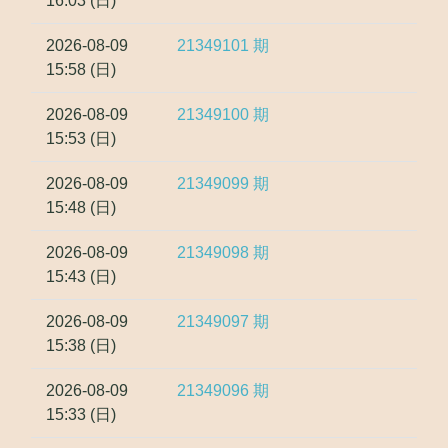
16:03 (日)
2026-08-09
21349101
期
15:58 (日)
2026-08-09
21349100
期
15:53 (日)
2026-08-09
21349099
期
15:48 (日)
2026-08-09
21349098
期
15:43 (日)
2026-08-09
21349097
期
15:38 (日)
2026-08-09
21349096
期
15:33 (日)