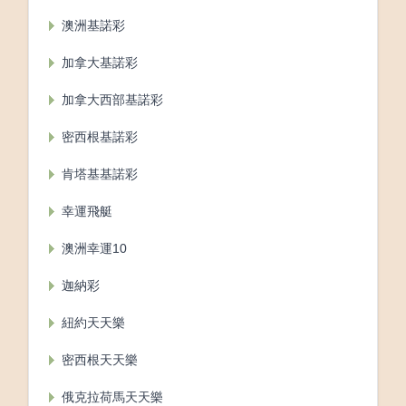
澳洲基諾彩
加拿大基諾彩
加拿大西部基諾彩
密西根基諾彩
肯塔基基諾彩
幸運飛艇
澳洲幸運10
迦納彩
紐約天天樂
密西根天天樂
俄克拉荷馬天天樂