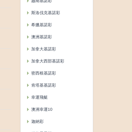
越南基諾彩
斯洛伐克基諾彩
希臘基諾彩
澳洲基諾彩
加拿大基諾彩
加拿大西部基諾彩
密西根基諾彩
肯塔基基諾彩
幸運飛艇
澳洲幸運10
迦納彩