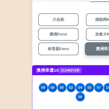
六合彩
俄勒岡K
澳洲Keno
加拿大K
澳洲幸
肯塔基Keno
澳洲幸運10
21348372
期
09
08
05
02
04
03
07
1
06