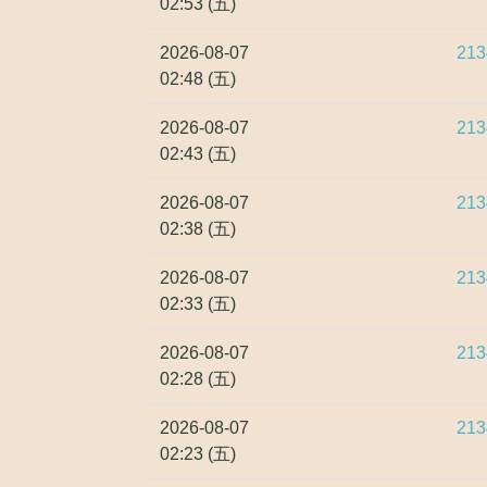
02:53 (五)
2026-08-07
213
02:48 (五)
2026-08-07
213
02:43 (五)
2026-08-07
213
02:38 (五)
2026-08-07
213
02:33 (五)
2026-08-07
213
02:28 (五)
2026-08-07
213
02:23 (五)