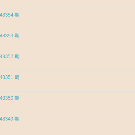
48354
期
48353
期
48352
期
48351
期
48350
期
48349
期