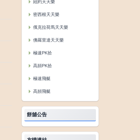
紐約天天樂
密西根天天樂
俄克拉荷馬天天樂
佛羅里達天天樂
極速PK拾
高頻PK拾
極速飛艇
高頻飛艇
餅舖公告
友情連結