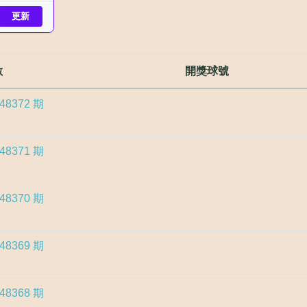
更新
數
開獎球號
48372
期
48371
期
48370
期
48369
期
48368
期