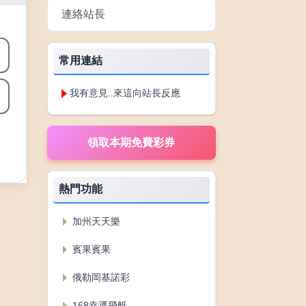
連絡站長
常用連結
我有意見..來這向站長反應
領取本期免費彩券
熱門功能
加州天天樂
賓果賓果
俄勒岡基諾彩
168幸運飛艇