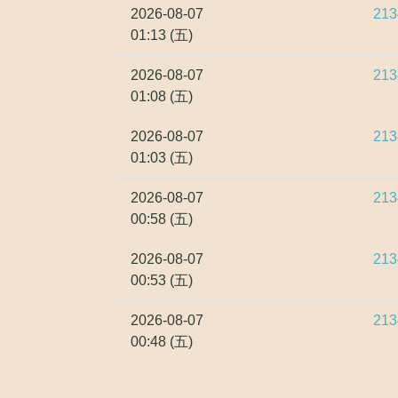
2026-08-07
213
01:13 (五)
2026-08-07
213
01:08 (五)
2026-08-07
213
01:03 (五)
2026-08-07
213
00:58 (五)
2026-08-07
213
00:53 (五)
2026-08-07
213
00:48 (五)