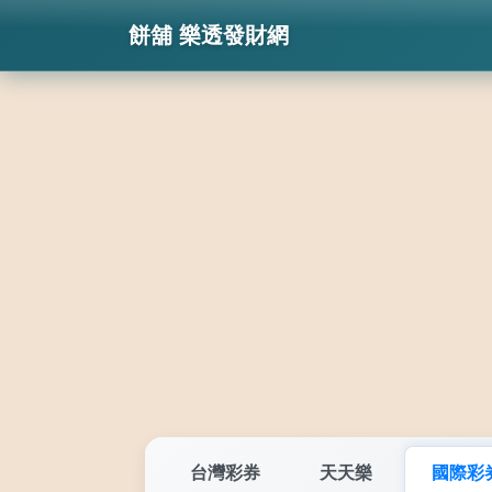
餅舖 樂透發財網
台灣彩券
天天樂
國際彩