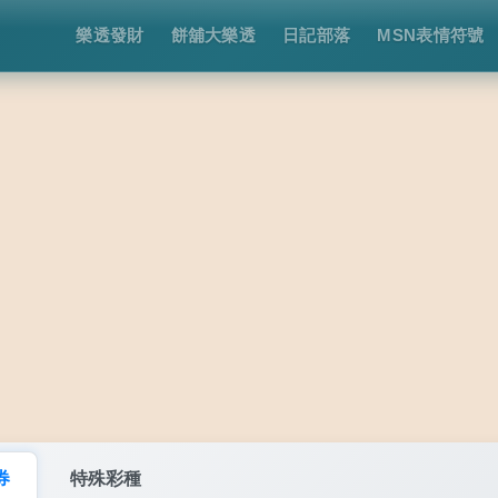
樂透發財
餅舖大樂透
日記部落
MSN表情符號
券
特殊彩種