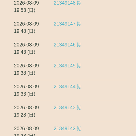
2026-08-09
21349148
期
19:53 (日)
2026-08-09
21349147
期
19:48 (日)
2026-08-09
21349146
期
19:43 (日)
2026-08-09
21349145
期
19:38 (日)
2026-08-09
21349144
期
19:33 (日)
2026-08-09
21349143
期
19:28 (日)
2026-08-09
21349142
期
19:23 (日)