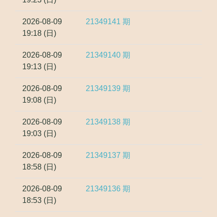
2026-08-09
21349141
期
19:18 (日)
2026-08-09
21349140
期
19:13 (日)
2026-08-09
21349139
期
19:08 (日)
2026-08-09
21349138
期
19:03 (日)
2026-08-09
21349137
期
18:58 (日)
2026-08-09
21349136
期
18:53 (日)