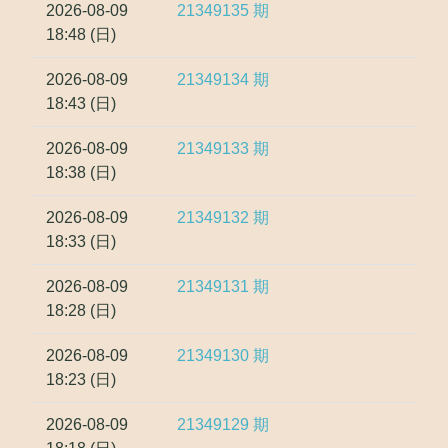
2026-08-09
21349135
期
18:48 (日)
2026-08-09
21349134
期
18:43 (日)
2026-08-09
21349133
期
18:38 (日)
2026-08-09
21349132
期
18:33 (日)
2026-08-09
21349131
期
18:28 (日)
2026-08-09
21349130
期
18:23 (日)
2026-08-09
21349129
期