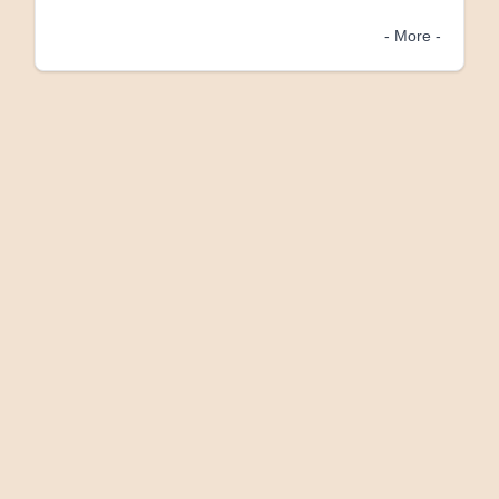
- More -