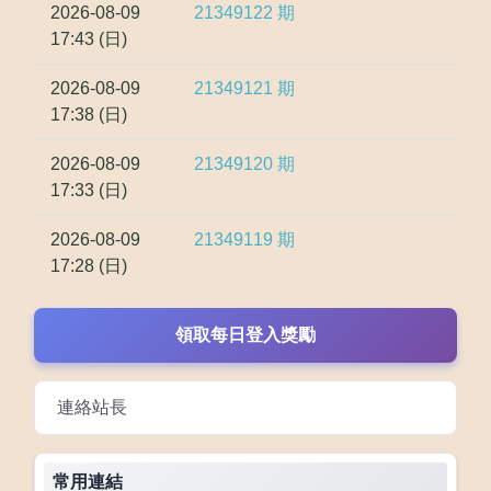
2026-08-09
21349122
期
17:43 (日)
2026-08-09
21349121
期
17:38 (日)
2026-08-09
21349120
期
17:33 (日)
2026-08-09
21349119
期
17:28 (日)
領取每日登入獎勵
連絡站長
常用連結