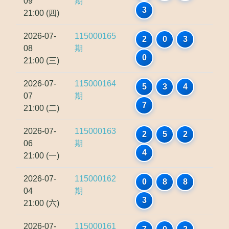
09
期
3
21:00 (四)
2026-07-
115000165
2
0
3
08
期
0
21:00 (三)
2026-07-
115000164
5
3
4
07
期
7
21:00 (二)
2026-07-
115000163
2
5
2
06
期
4
21:00 (一)
2026-07-
115000162
0
8
8
04
期
3
21:00 (六)
2026-07-
115000161