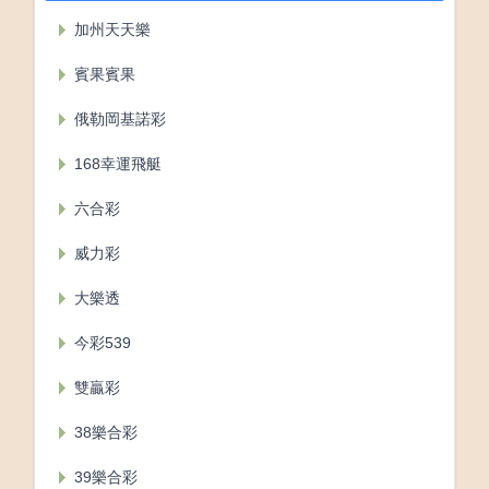
加州天天樂
賓果賓果
俄勒岡基諾彩
168幸運飛艇
六合彩
威力彩
大樂透
今彩539
雙贏彩
38樂合彩
39樂合彩