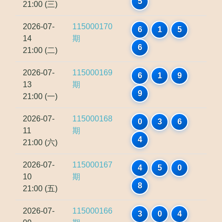
5
21:00 (三)
2026-07-
115000170
6
1
5
14
期
6
21:00 (二)
2026-07-
115000169
6
1
9
13
期
9
21:00 (一)
2026-07-
115000168
0
3
6
11
期
4
21:00 (六)
2026-07-
115000167
4
5
0
10
期
8
21:00 (五)
2026-07-
115000166
3
0
4