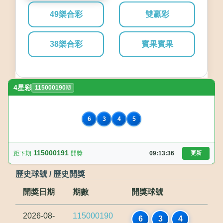
49樂合彩
雙贏彩
38樂合彩
賓果賓果
4星彩
115000190
期
6
3
4
5
115000191
距下期
開獎
09:13:36
更新
歷史球號 / 歷史開獎
開獎日期
期數
開獎球號
2026-08-
115000190
6
3
4