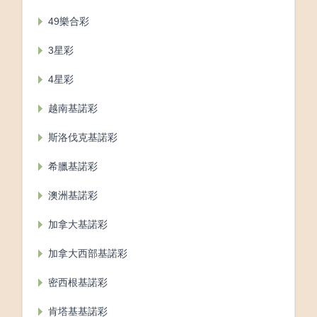
49樂合彩
3星彩
4星彩
越南基諾彩
斯洛伐克基諾彩
希臘基諾彩
澳洲基諾彩
加拿大基諾彩
加拿大西部基諾彩
密西根基諾彩
肯塔基基諾彩