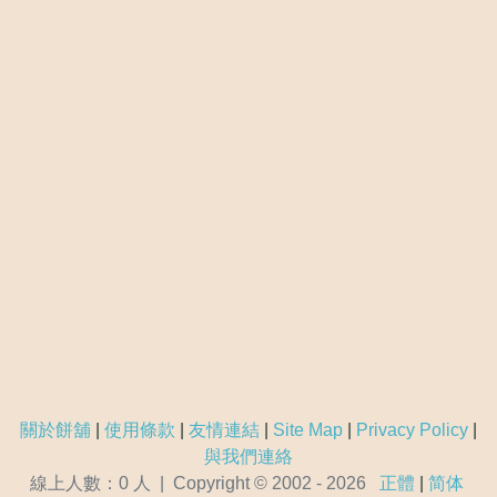
關於餅舖
|
使用條款
|
友情連結
|
Site Map
|
Privacy Policy
|
與我們連絡
線上人數：
0
人
| Copyright © 2002 - 2026
正體
|
简体