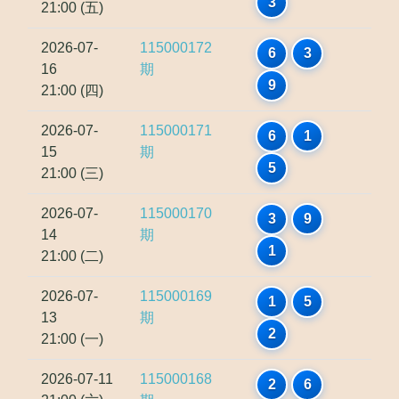
3
21:00 (五)
2026-07-
115000172
6
3
16
期
9
21:00 (四)
2026-07-
115000171
6
1
15
期
5
21:00 (三)
2026-07-
115000170
3
9
14
期
1
21:00 (二)
2026-07-
115000169
1
5
13
期
2
21:00 (一)
2026-07-11
115000168
2
6