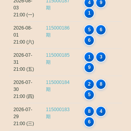
2026-08-
115000187
4
9
03
期
1
21:00 (一)
2026-08-
115000186
5
6
01
期
6
21:00 (六)
2026-07-
115000185
1
3
31
期
9
21:00 (五)
2026-07-
115000184
2
8
30
期
5
21:00 (四)
2026-07-
115000183
8
4
29
期
6
21:00 (三)