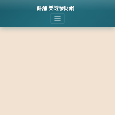
餅舖 樂透發財網