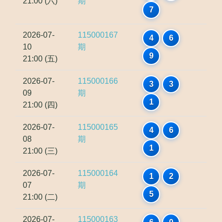
21:00 (六)
期
7
2026-07-
115000167
4
6
10
期
9
21:00 (五)
2026-07-
115000166
3
3
09
期
1
21:00 (四)
2026-07-
115000165
4
6
08
期
1
21:00 (三)
2026-07-
115000164
1
2
07
期
5
21:00 (二)
2026-07-
115000163