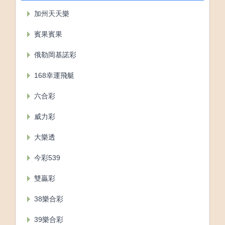
加州天天樂
賓果賓果
俄勒岡基諾彩
168幸運飛艇
六合彩
威力彩
大樂透
今彩539
雙贏彩
38樂合彩
39樂合彩