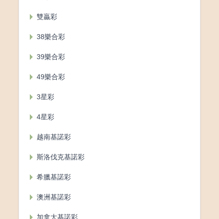
雙贏彩
38樂合彩
39樂合彩
49樂合彩
3星彩
4星彩
越南基諾彩
斯洛伐克基諾彩
希臘基諾彩
澳洲基諾彩
加拿大基諾彩