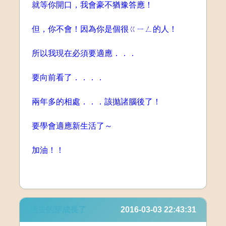
就等你開口，我會豪不猶豫答應！
但，你不會！因為你是個很ㄍㄧㄥ的人！
所以我現在必須要適應．．．
要向前看了．．．．
兩年多的相處．．．該拋諸腦後了！
要學會適應新生活了～
加油！！
過去的芽成長了
2016-03-03 22:43:31