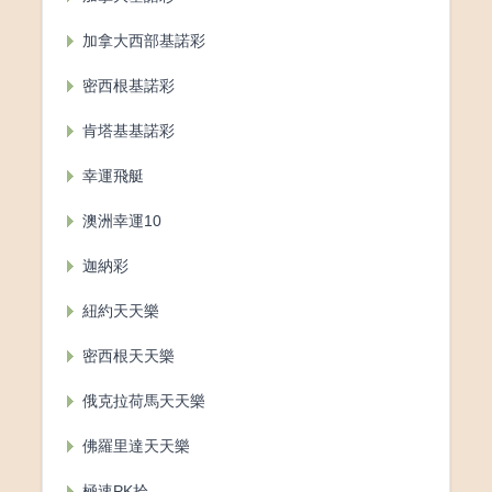
加拿大西部基諾彩
密西根基諾彩
肯塔基基諾彩
幸運飛艇
澳洲幸運10
迦納彩
紐約天天樂
密西根天天樂
俄克拉荷馬天天樂
佛羅里達天天樂
極速PK拾